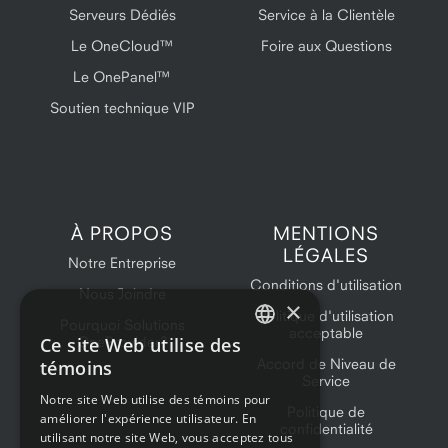
Serveurs Dédiés
Service à la Clientèle
Le OneCloud™
Foire aux Questions
Le OnePanel™
Soutien technique VIP
À PROPOS
MENTIONS
LÉGALES
Notre Entreprise
Conditions d'utilisation
Nous Joindre
×
Politique d'utilisation
Pourquoi Solutions
acceptable
Ce site Web utilise des
OneProvider?
ENGLISH
Accord de Niveau de
témoins
Service
FRENCH
Notre site Web utilise des témoins pour
Politique de
améliorer l'expérience utilisateur. En
confidentialité
utilisant notre site Web, vous acceptez tous