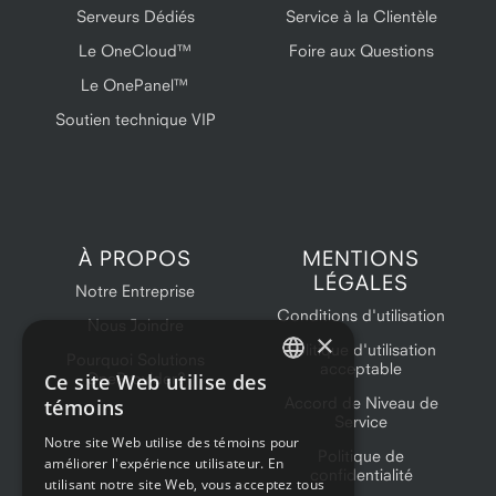
Serveurs Dédiés
Service à la Clientèle
Le OneCloud™
Foire aux Questions
Le OnePanel™
Soutien technique VIP
À PROPOS
MENTIONS
LÉGALES
Notre Entreprise
Conditions d'utilisation
Nous Joindre
×
Politique d'utilisation
Pourquoi Solutions
acceptable
Ce site Web utilise des
OneProvider?
ENGLISH
Accord de Niveau de
témoins
Service
FRENCH
Notre site Web utilise des témoins pour
Politique de
améliorer l'expérience utilisateur. En
confidentialité
utilisant notre site Web, vous acceptez tous