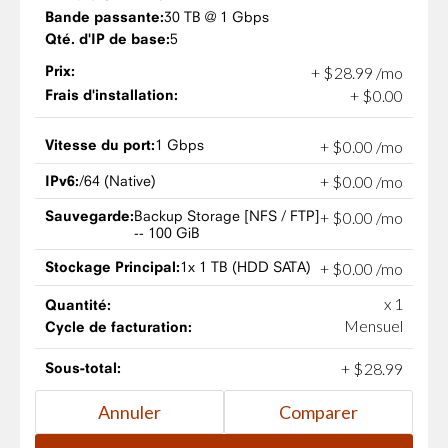
Bande passante:
30 TB @ 1 Gbps
Qté. d'IP de base:
5
Prix:
+
$
28
.
99
/mo
Frais d'installation:
+
$
0
.
00
Vitesse du port:
1 Gbps
+
$
0
.
00
/mo
IPv6:
/64 (Native)
+
$
0
.
00
/mo
Sauvegarde:
Backup Storage [NFS / FTP]
+
$
0
.
00
/mo
-- 100 GiB
Stockage Principal:
1x 1 TB (HDD SATA)
+
$
0
.
00
/mo
x 1
Quantité:
Mensuel
Cycle de facturation:
Sous-total:
+
$
28
.
99