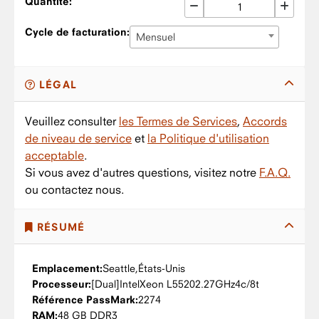
Quantité:
Cycle de facturation:
Mensuel
LÉGAL
Veuillez consulter
les Termes de Services
,
Accords
de niveau de service
et
la Politique d'utilisation
acceptable
.
Si vous avez d'autres questions, visitez notre
F.A.Q.
ou contactez nous.
RÉSUMÉ
Emplacement:
Seattle,
États-Unis
Processeur:
Intel
Xeon L5520
2.27GHz
4c/8t
Référence PassMark:
2274
RAM:
48 GB DDR3