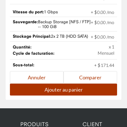
Vitesse du port:
1 Gbps
+
$
0
.
00
/mo
Sauvegarde:
Backup Storage [NFS / FTP]
+
$
0
.
00
/mo
-- 100 GiB
Stockage Principal:
2x 2 TB (HDD SATA)
+
$
0
.
00
/mo
x 1
Quantité:
Mensuel
Cycle de facturation:
Sous-total:
+
$
171
.
44
PRODUITS
CLIENT