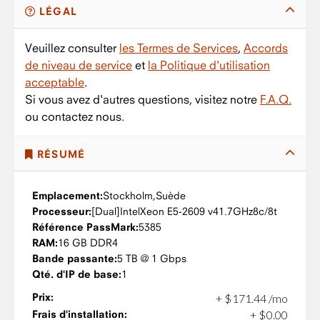
LÉGAL
Veuillez consulter
les Termes de Services
,
Accords
de niveau de service
et
la Politique d'utilisation
acceptable
.
Si vous avez d'autres questions, visitez notre
F.A.Q.
ou contactez nous.
RÉSUMÉ
Emplacement:
Stockholm,
Suède
Processeur:
Intel
Xeon E5-2609 v4
1.7GHz
8c/8t
Référence PassMark:
5385
RAM:
16 GB DDR4
Bande passante:
5 TB @ 1 Gbps
Qté. d'IP de base:
1
Prix:
+
$
171
.
44
/mo
Frais d'installation:
+
$
0
.
00