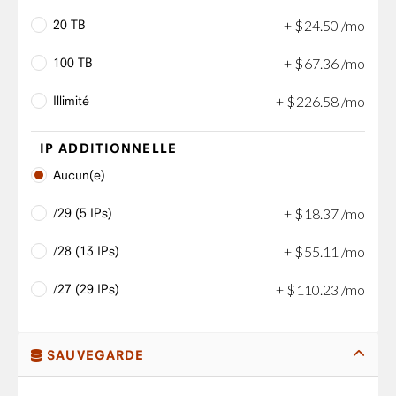
20 TB
+
$
24
.
50
/mo
100 TB
+
$
67
.
36
/mo
Illimité
+
$
226
.
58
/mo
IP ADDITIONNELLE
Aucun(e)
/29 (5 IPs)
+
$
18
.
37
/mo
/28 (13 IPs)
+
$
55
.
11
/mo
/27 (29 IPs)
+
$
110
.
23
/mo
SAUVEGARDE