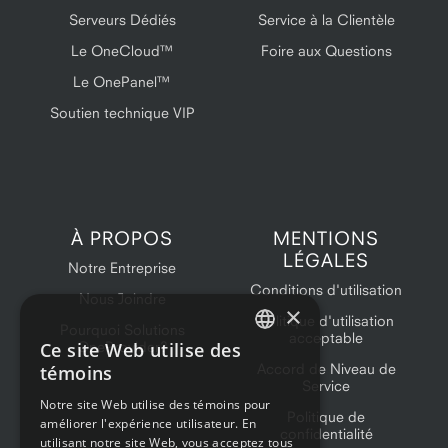
Serveurs Dédiés
Service à la Clientèle
Le OneCloud™
Foire aux Questions
Le OnePanel™
Soutien technique VIP
À PROPOS
MENTIONS
LÉGALES
Notre Entreprise
Conditions d'utilisation
Nous Joindre
×
Politique d'utilisation
Pourquoi Solutions
acceptable
Ce site Web utilise des
OneProvider?
ENGLISH
Accord de Niveau de
témoins
Service
FRENCH
Notre site Web utilise des témoins pour
Politique de
améliorer l'expérience utilisateur. En
confidentialité
utilisant notre site Web, vous acceptez tous