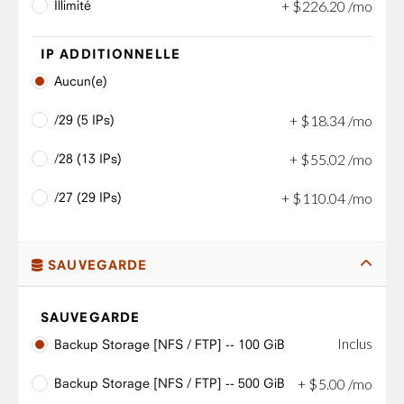
Illimité
+
$
226
.
20
/mo
IP ADDITIONNELLE
Aucun(e)
/29 (5 IPs)
+
$
18
.
34
/mo
/28 (13 IPs)
+
$
55
.
02
/mo
/27 (29 IPs)
+
$
110
.
04
/mo
SAUVEGARDE
SAUVEGARDE
Inclus
Backup Storage [NFS / FTP] -- 100 GiB
Backup Storage [NFS / FTP] -- 500 GiB
+
$
5
.
00
/mo