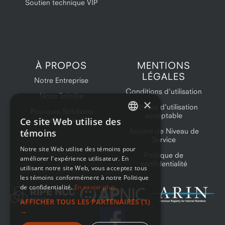
Soutien technique VIP
À PROPOS
MENTIONS
LÉGALES
Notre Entreprise
Conditions d'utilisation
Nous Joindre
×
Politique d'utilisation
Pourquoi Solutions
acceptable
Ce site Web utilise des
OneProvider?
ENGLISH
Accord de Niveau de
témoins
Service
FRENCH
Notre site Web utilise des témoins pour
Politique de
améliorer l'expérience utilisateur. En
confidentialité
utilisant notre site Web, vous acceptez tous
les témoins conformément à notre Politique
de confidentialité.
En savoir plus
AFFICHER TOUS LES PARTENAIRES
(1)
→