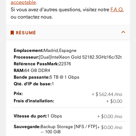
acceptable
.
Si vous avez d'autres questions, visitez notre
F.A.Q.
ou contactez nous.
RÉSUMÉ
Emplacement:
Madrid,
Espagne
Processeur:
Intel
Xeon Gold 5218
2.3GHz
16c/32t
Référence PassMark:
22376
RAM:
64 GB DDR4
Bande passante:
5 TB @ 1 Gbps
Qté. d'IP de base:
1
Prix:
+
$
562
.
44
/mo
Frais d'installation:
+
$
0
.
00
Vitesse du port:
1 Gbps
+
$
0
.
00
/mo
Sauvegarde:
Backup Storage [NFS / FTP]
+
$
0
.
00
/mo
-- 100 GiB