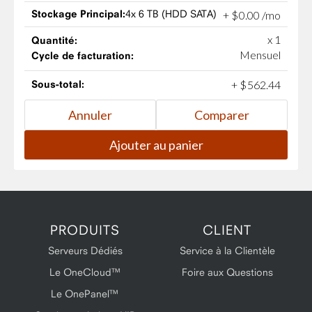
Stockage Principal:
4x 6 TB (HDD SATA)
+
$
0
.
00
/mo
x 1
Quantité:
Mensuel
Cycle de facturation:
Sous-total:
+
$
562
.
44
PRODUITS
CLIENT
Serveurs Dédiés
Service à la Clientèle
Le OneCloud™
Foire aux Questions
Le OnePanel™