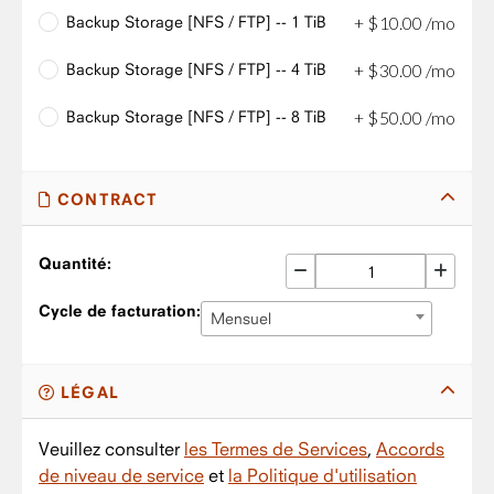
Backup Storage [NFS / FTP] -- 1 TiB
+
$
10
.
00
/mo
Backup Storage [NFS / FTP] -- 4 TiB
+
$
30
.
00
/mo
Backup Storage [NFS / FTP] -- 8 TiB
+
$
50
.
00
/mo
CONTRACT
Quantité:
Cycle de facturation:
Mensuel
LÉGAL
Veuillez consulter
les Termes de Services
,
Accords
de niveau de service
et
la Politique d'utilisation