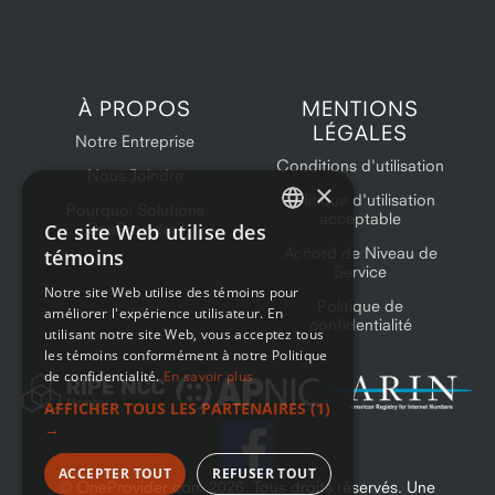
À PROPOS
MENTIONS
LÉGALES
Notre Entreprise
Conditions d'utilisation
Nous Joindre
×
Politique d'utilisation
Pourquoi Solutions
acceptable
Ce site Web utilise des
OneProvider?
ENGLISH
Accord de Niveau de
témoins
Service
FRENCH
Notre site Web utilise des témoins pour
Politique de
améliorer l'expérience utilisateur. En
confidentialité
utilisant notre site Web, vous acceptez tous
les témoins conformément à notre Politique
de confidentialité.
En savoir plus
AFFICHER TOUS LES PARTENAIRES
(1)
→
ACCEPTER TOUT
REFUSER TOUT
© OneProvider.com
2026
. Tous droits réservés. Une