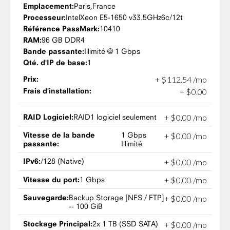
Emplacement:
Paris,
France
Processeur:
Intel
Xeon E5-1650 v3
3.5GHz
6c/12t
Référence PassMark:
10410
RAM:
96 GB DDR4
Bande passante:
Illimité @ 1 Gbps
Qté. d'IP de base:
1
Prix:
+
$
112
.
54
/mo
Frais d'installation:
+
$
0
.
00
RAID Logiciel:
RAID1 logiciel seulement
+
$
0
.
00
/mo
Vitesse de la bande
1 Gbps
+
$
0
.
00
/mo
passante:
Illimité
IPv6:
/128 (Native)
+
$
0
.
00
/mo
Vitesse du port:
1 Gbps
+
$
0
.
00
/mo
Sauvegarde:
Backup Storage [NFS / FTP]
+
$
0
.
00
/mo
-- 100 GiB
Stockage Principal:
2x 1 TB (SSD SATA)
+
$
0
.
00
/mo