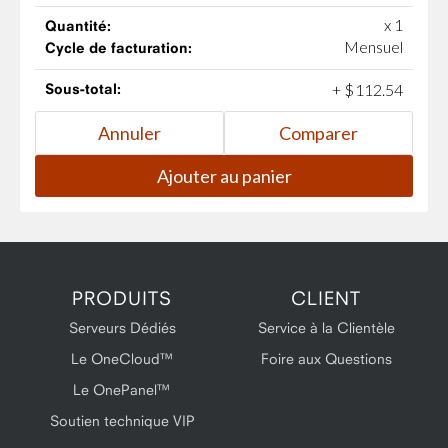
x 1
Quantité:
Mensuel
Cycle de facturation:
Sous-total:
+
$
112
.
54
PRODUITS
CLIENT
Serveurs Dédiés
Service à la Clientèle
Le OneCloud™
Foire aux Questions
Le OnePanel™
Soutien technique VIP