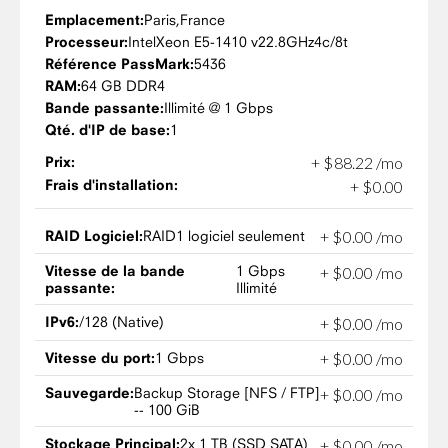
Emplacement:
Paris,
France
Processeur:
Intel
Xeon E5-1410 v2
2.8GHz
4c/8t
Référence PassMark:
5436
RAM:
64 GB DDR4
Bande passante:
Illimité @ 1 Gbps
Qté. d'IP de base:
1
Prix:
+
$
88
.
22
/mo
Frais d'installation:
+
$
0
.
00
RAID Logiciel:
RAID1 logiciel seulement
+
$
0
.
00
/mo
Vitesse de la bande
1 Gbps
+
$
0
.
00
/mo
passante:
Illimité
IPv6:
/128 (Native)
+
$
0
.
00
/mo
Vitesse du port:
1 Gbps
+
$
0
.
00
/mo
Sauvegarde:
Backup Storage [NFS / FTP]
+
$
0
.
00
/mo
-- 100 GiB
Stockage Principal:
2x 1 TB (SSD SATA)
+
$
0
.
00
/mo