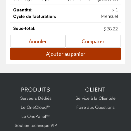
x 1
Quantité:
Mensuel
Cycle de facturation:
Sous-total:
+
$
88
.
22
PRODUITS
CLIENT
Serveurs Dédiés
Service à la Clientèle
Le OneCloud™
Foire aux Questions
Le OnePanel™
Soutien technique VIP