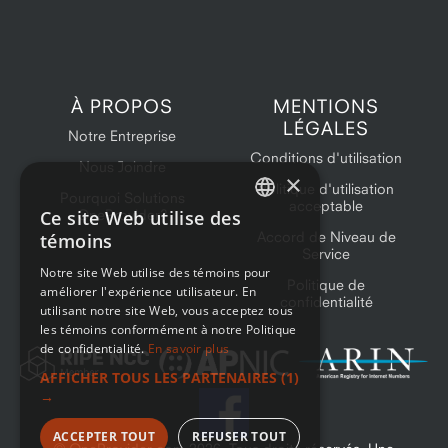
À PROPOS
MENTIONS
LÉGALES
Notre Entreprise
Conditions d'utilisation
Nous Joindre
×
Politique d'utilisation
Pourquoi Solutions
acceptable
Ce site Web utilise des
OneProvider?
ENGLISH
Accord de Niveau de
témoins
Service
FRENCH
Notre site Web utilise des témoins pour
Politique de
améliorer l'expérience utilisateur. En
confidentialité
utilisant notre site Web, vous acceptez tous
les témoins conformément à notre Politique
de confidentialité.
En savoir plus
AFFICHER TOUS LES PARTENAIRES
(1)
→
ACCEPTER TOUT
REFUSER TOUT