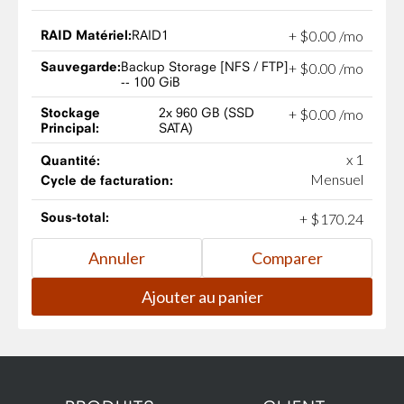
RAID Matériel:
RAID1
+
$
0
.
00
/mo
Sauvegarde:
Backup Storage [NFS / FTP]
+
$
0
.
00
/mo
-- 100 GiB
Stockage
2x 960 GB (SSD
+
$
0
.
00
/mo
Principal:
SATA)
x 1
Quantité:
Mensuel
Cycle de facturation:
Sous-total:
+
$
170
.
24