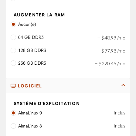
AUGMENTER LA RAM
Aucun(e)
64 GB DDR3
+
$
48
.
99
/mo
128 GB DDR3
+
$
97
.
98
/mo
256 GB DDR3
+
$
220
.
45
/mo
LOGICIEL
SYSTÈME D'EXPLOITATION
Inclus
AlmaLinux 9
Inclus
AlmaLinux 8