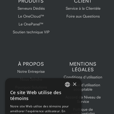
PRODUITS
CLIENT
Serveurs Dédiés
Service à la Clientèle
Le OneCloud™
Foire aux Questions
Le OnePanel™
Soutien technique VIP
À PROPOS
MENTIONS
LÉGALES
Notre Entreprise
Conditions d'utilisation
Nous Joindre
×
Politique d'utilisation
Pourquoi Solutions
acceptable
Ce site Web utilise des
OneProvider?
ENGLISH
Accord de Niveau de
témoins
Service
FRENCH
Notre site Web utilise des témoins pour
Politique de
améliorer l'expérience utilisateur. En
confidentialité