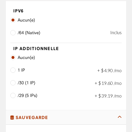
IPV6
Aucun(e)
Inclus
/64 (Native)
IP ADDITIONNELLE
Aucun(e)
1 IP
+
$
4
.
90
/mo
/30 (1 IP)
+
$
19
.
60
/mo
/29 (5 IPs)
+
$
39
.
19
/mo
SAUVEGARDE