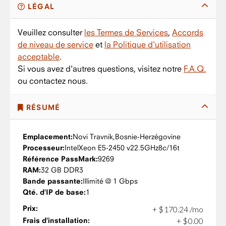
LÉGAL
Veuillez consulter
les Termes de Services
,
Accords
de niveau de service
et
la Politique d'utilisation
acceptable
.
Si vous avez d'autres questions, visitez notre
F.A.Q.
ou contactez nous.
RÉSUMÉ
Emplacement:
Novi Travnik,
Bosnie-Herzégovine
Processeur:
Intel
Xeon E5-2450 v2
2.5GHz
8c/16t
Référence PassMark:
9269
RAM:
32 GB DDR3
Bande passante:
Illimité @ 1 Gbps
Qté. d'IP de base:
1
Prix:
+
$
170
.
24
/mo
Frais d'installation:
+
$
0
.
00