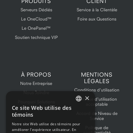
PRODUITS
CLIENT
Serveurs Dédiés
Service à la Clientèle
Le OneCloud™
Foire aux Questions
Le OnePanel™
Soutien technique VIP
À PROPOS
MENTIONS
LÉGALES
Notre Entreprise
Conditions d'utilisation
Nous Joindre
×
Politique d'utilisation
Pourquoi Solutions
acceptable
Ce site Web utilise des
OneProvider?
ENGLISH
Accord de Niveau de
témoins
Service
FRENCH
Notre site Web utilise des témoins pour
Politique de
améliorer l'expérience utilisateur. En
confidentialité