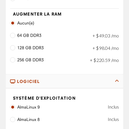
AUGMENTER LA RAM
Aucun(e)
64 GB DDR3
+
$
49
.
03
/mo
128 GB DDR3
+
$
98
.
04
/mo
256 GB DDR3
+
$
220
.
59
/mo
LOGICIEL
SYSTÈME D'EXPLOITATION
Inclus
AlmaLinux 9
Inclus
AlmaLinux 8