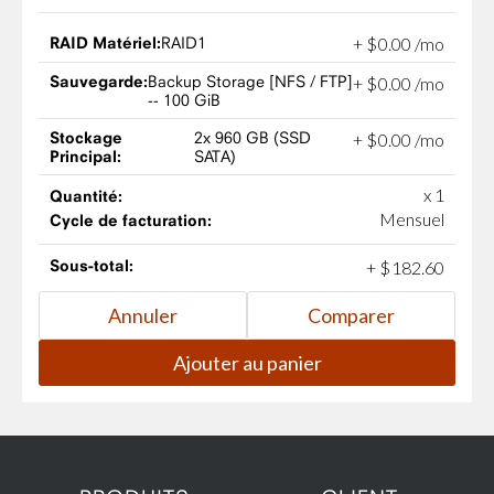
RAID Matériel:
RAID1
+
$
0
.
00
/mo
Sauvegarde:
Backup Storage [NFS / FTP]
+
$
0
.
00
/mo
-- 100 GiB
Stockage
2x 960 GB (SSD
+
$
0
.
00
/mo
Principal:
SATA)
x 1
Quantité:
Mensuel
Cycle de facturation:
Sous-total:
+
$
182
.
60