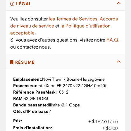
LÉGAL
Veuillez consulter
les Termes de Services
,
Accords
de niveau de service
et
la Politique d'utilisation
acceptable
.
Si vous avez d'autres questions, visitez notre
F.A.Q.
ou contactez nous.
RÉSUMÉ
Emplacement:
Novi Travnik,
Bosnie-Herzégovine
Processeur:
Intel
Xeon E5-2470 v2
2.4GHz
10c/20t
Référence PassMark:
10512
RAM:
32 GB DDR3
Bande passante:
Illimité @ 1 Gbps
Qté. d'IP de base:
1
Prix:
+
$
182
.
60
/mo
Frais d'installation:
+
$
0
.
00