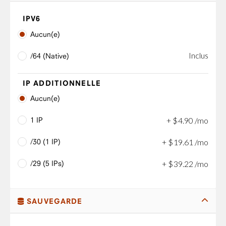
IPV6
Aucun(e)
Inclus
/64 (Native)
IP ADDITIONNELLE
Aucun(e)
1 IP
+
$
4
.
90
/mo
/30 (1 IP)
+
$
19
.
61
/mo
/29 (5 IPs)
+
$
39
.
22
/mo
SAUVEGARDE