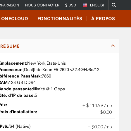
PARAISON
NOUS CONTACTER
USD
ENGLISH
E ONECLOUD
FONCTIONNALITÉS
À PROPOS
RÉSUMÉ
Emplacement:
New York,
États-Unis
Processeur:
Intel
Xeon E5-2620 v3
2.4GHz
6c/12t
Référence PassMark:
7860
RAM:
128 GB DDR4
Bande passante:
Illimité @ 1 Gbps
Qté. d'IP de base:
5
Prix:
+
$
114
.
99
/mo
Frais d'installation:
+
$
0
.
00
IPv6:
/64 (Native)
+
$
0
.
00
/mo