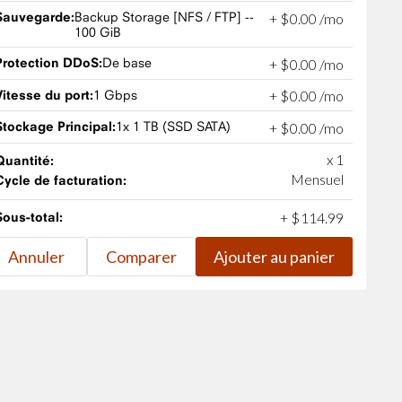
Sauvegarde:
Backup Storage [NFS / FTP] --
+
$
0
.
00
/mo
100 GiB
Protection DDoS:
De base
+
$
0
.
00
/mo
Vitesse du port:
1 Gbps
+
$
0
.
00
/mo
Stockage Principal:
1x 1 TB (SSD SATA)
+
$
0
.
00
/mo
x 1
Quantité:
Mensuel
Cycle de facturation:
Sous-total:
+
$
114
.
99