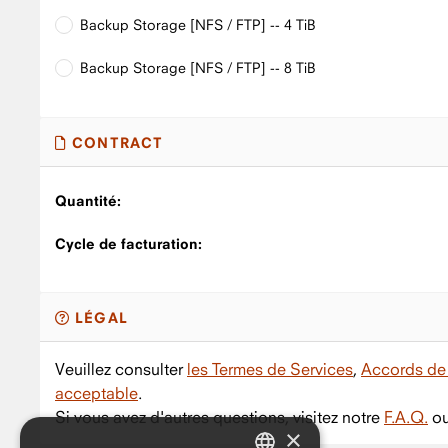
Backup Storage [NFS / FTP] -- 4 TiB
Backup Storage [NFS / FTP] -- 8 TiB
CONTRACT
Quantité:
Cycle de facturation:
LÉGAL
Veuillez consulter
les Termes de Services
,
Accords de 
acceptable
.
Si vous avez d'autres questions, visitez notre
F.A.Q.
ou
×