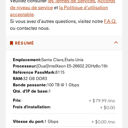
Veuillez consulter
les Termes de Services
,
Accords
de niveau de service
et
la Politique d'utilisation
acceptable
.
Si vous avez d'autres questions, visitez notre
F.A.Q.
ou contactez nous.
RÉSUMÉ
Emplacement:
Santa Clara,
États-Unis
Processeur:
Intel
Xeon E5-2660
2.2GHz
8c/16t
Référence PassMark:
8115
RAM:
32 GB DDR3
Bande passante:
100 TB @ 1 Gbps
Qté. d'IP de base:
1
Prix:
+
$
79
.
99
/mo
Frais d'installation:
+
$
0
.
00
Vitesse du port:
1 Gbps
+
$
0
.
00
/mo