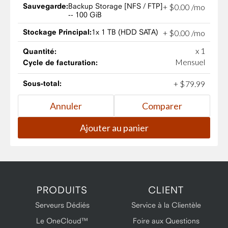
Sauvegarde:
Backup Storage [NFS / FTP]
+
$
0
.
00
/mo
-- 100 GiB
Stockage Principal:
1x 1 TB (HDD SATA)
+
$
0
.
00
/mo
x 1
Quantité:
Mensuel
Cycle de facturation:
Sous-total:
+
$
79
.
99
PRODUITS
CLIENT
Serveurs Dédiés
Service à la Clientèle
Le OneCloud™
Foire aux Questions