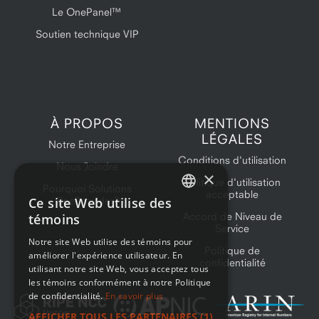
Le OnePanel™
Soutien technique VIP
À PROPOS
MENTIONS
LÉGALES
Notre Entreprise
Conditions d'utilisation
Nous Joindre
×
Politique d'utilisation
Pourquoi Solutions
acceptable
Ce site Web utilise des
OneProvider?
ENGLISH
Accord de Niveau de
témoins
Service
FRENCH
Notre site Web utilise des témoins pour
Politique de
améliorer l'expérience utilisateur. En
confidentialité
utilisant notre site Web, vous acceptez tous
les témoins conformément à notre Politique
de confidentialité.
En savoir plus
AFFICHER TOUS LES PARTENAIRES
(1)