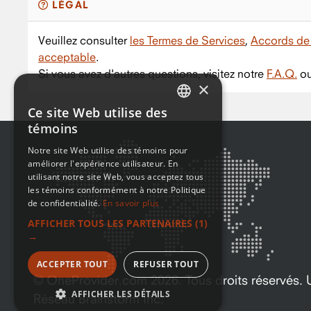
LÉGAL
Veuillez consulter
les Termes de Services
,
Accords de 
acceptable
.
Si vous avez d'autres questions, visitez notre
F.A.Q.
ou
×
Ce site Web utilise des
ENGLISH
témoins
FRENCH
Notre site Web utilise des témoins pour
améliorer l'expérience utilisateur. En
utilisant notre site Web, vous acceptez tous
les témoins conformément à notre Politique
de confidentialité.
En savoir plus
AFFICHER TOUS LES PARTENAIRES
(1)
→
ACCEPTER TOUT
REFUSER TOUT
© OneProvider.com
2026
. Tous droits réservés
AFFICHER LES DÉTAILS
Réseau Brainstorm Inc.