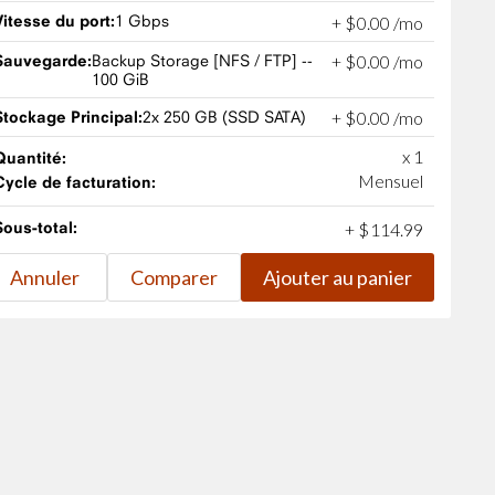
Vitesse du port:
1 Gbps
+
$
0
.
00
/mo
Sauvegarde:
Backup Storage [NFS / FTP] --
+
$
0
.
00
/mo
100 GiB
Stockage Principal:
2x 250 GB (SSD SATA)
+
$
0
.
00
/mo
x 1
Quantité:
Mensuel
Cycle de facturation:
Sous-total:
+
$
114
.
99