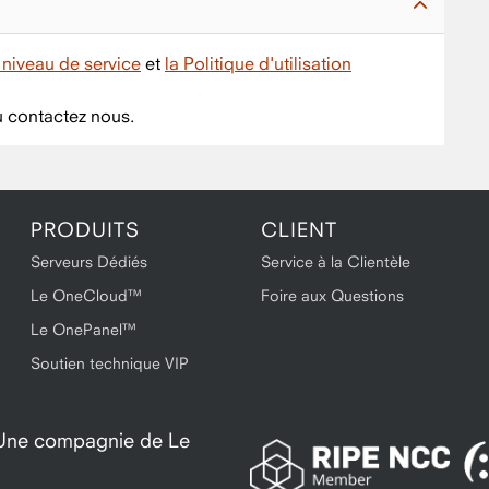
niveau de service
et
la Politique d'utilisation
 contactez nous.
PRODUITS
CLIENT
Serveurs Dédiés
Service à la Clientèle
Le OneCloud™
Foire aux Questions
Le OnePanel™
Soutien technique VIP
. Une compagnie de Le