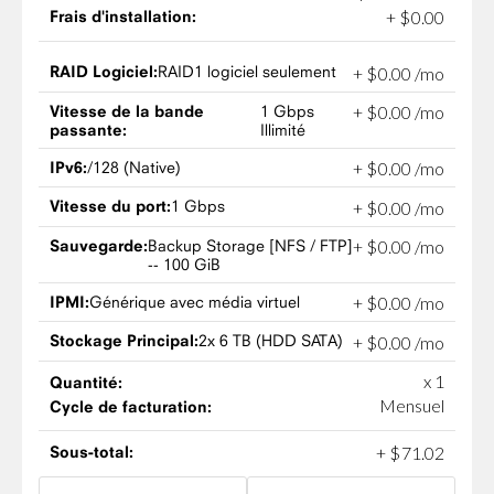
Frais d'installation:
+
$
0
.
00
RAID Logiciel:
RAID1 logiciel seulement
+
$
0
.
00
/mo
Vitesse de la bande
1 Gbps
+
$
0
.
00
/mo
passante:
Illimité
IPv6:
/128 (Native)
+
$
0
.
00
/mo
Vitesse du port:
1 Gbps
+
$
0
.
00
/mo
Sauvegarde:
Backup Storage [NFS / FTP]
+
$
0
.
00
/mo
-- 100 GiB
IPMI:
Générique avec média virtuel
+
$
0
.
00
/mo
Stockage Principal:
2x 6 TB (HDD SATA)
+
$
0
.
00
/mo
x 1
Quantité:
Mensuel
Cycle de facturation:
Sous-total:
+
$
71
.
02