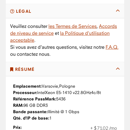
LÉGAL
Veuillez consulter
les Termes de Services
,
Accords
de niveau de service
et
la Politique d'utilisation
acceptable
.
Si vous avez d'autres questions, visitez notre
F.A.Q.
ou contactez nous.
RÉSUMÉ
Emplacement:
Varsovie,
Pologne
Processeur:
Intel
Xeon E5-1410 v2
2.8GHz
4c/8t
Référence PassMark:
5436
RAM:
96 GB DDR3
Bande passante:
Illimité @ 1 Gbps
Qté. d'IP de base:
1
Prix:
+
$
71
.
02
/mo