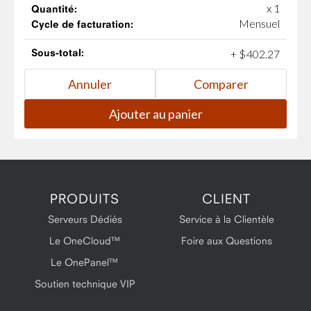
x 1
Quantité:
Mensuel
Cycle de facturation:
Sous-total:
+
$
402
.
27
PRODUITS
CLIENT
Serveurs Dédiés
Service à la Clientèle
Le OneCloud™
Foire aux Questions
Le OnePanel™
Soutien technique VIP