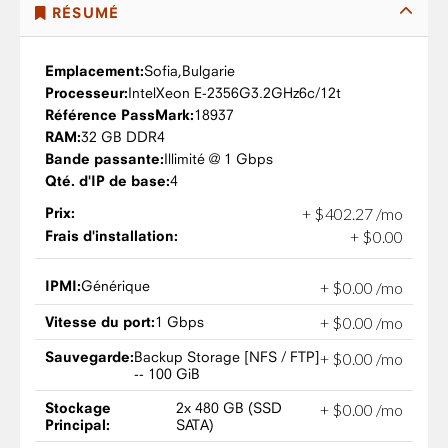
RÉSUMÉ
Emplacement:
Sofia,
Bulgarie
Processeur:
Intel
Xeon E-2356G
3.2GHz
6c/12t
Référence PassMark:
18937
RAM:
32 GB DDR4
Bande passante:
Illimité @ 1 Gbps
Qté. d'IP de base:
4
Prix:
+
$
402
.
27
/mo
Frais d'installation:
+
$
0
.
00
IPMI:
Générique
+
$
0
.
00
/mo
Vitesse du port:
1 Gbps
+
$
0
.
00
/mo
Sauvegarde:
Backup Storage [NFS / FTP]
+
$
0
.
00
/mo
-- 100 GiB
Stockage
2x 480 GB (SSD
+
$
0
.
00
/mo
Principal:
SATA)