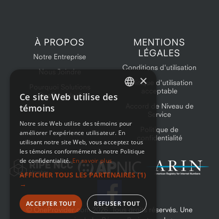
À PROPOS
MENTIONS
LÉGALES
Notre Entreprise
Conditions d'utilisation
Nous Joindre
×
Politique d'utilisation
Pourquoi Solutions
acceptable
Ce site Web utilise des
OneProvider?
ENGLISH
Accord de Niveau de
témoins
Service
FRENCH
Notre site Web utilise des témoins pour
Politique de
améliorer l'expérience utilisateur. En
confidentialité
utilisant notre site Web, vous acceptez tous
les témoins conformément à notre Politique
de confidentialité.
En savoir plus
AFFICHER TOUS LES PARTENAIRES
(1)
→
ACCEPTER TOUT
REFUSER TOUT
© OneProvider.com
2026
. Tous droits réservés. Une