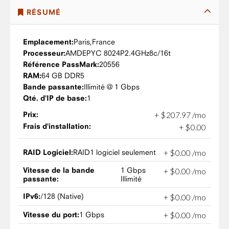
RÉSUMÉ
Emplacement:
Paris,
France
Processeur:
AMD
EPYC 8024P
2.4GHz
8c/16t
Référence PassMark:
20556
RAM:
64 GB DDR5
Bande passante:
Illimité @ 1 Gbps
Qté. d'IP de base:
1
Prix:
+
$
207
.
97
/mo
Frais d'installation:
+
$
0
.
00
RAID Logiciel:
RAID1 logiciel seulement
+
$
0
.
00
/mo
Vitesse de la bande
1 Gbps
+
$
0
.
00
/mo
passante:
Illimité
IPv6:
/128 (Native)
+
$
0
.
00
/mo
Vitesse du port:
1 Gbps
+
$
0
.
00
/mo