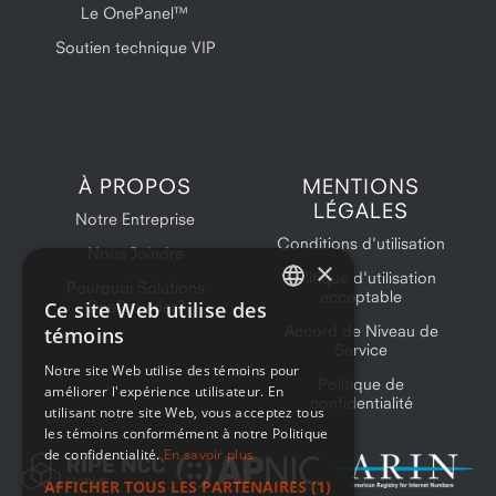
Le OnePanel™
Soutien technique VIP
À PROPOS
MENTIONS
LÉGALES
Notre Entreprise
Conditions d'utilisation
Nous Joindre
×
Politique d'utilisation
Pourquoi Solutions
acceptable
Ce site Web utilise des
OneProvider?
ENGLISH
Accord de Niveau de
témoins
Service
FRENCH
Notre site Web utilise des témoins pour
Politique de
améliorer l'expérience utilisateur. En
confidentialité
utilisant notre site Web, vous acceptez tous
les témoins conformément à notre Politique
de confidentialité.
En savoir plus
AFFICHER TOUS LES PARTENAIRES
(1)