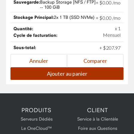
Sauvegarde:
Backup Storage [NFS / FTP]
+
$
0
.
00
/mo
-- 100 GiB
Stockage Principal:
2x 1 TB (SSD NVMe)
+
$
0
.
00
/mo
x 1
Quantité:
Mensuel
Cycle de facturation:
Sous-total:
+
$
207
.
97
PRODUITS
CLIENT
Serveurs Dédiés
Service à la Clientèle
Le OneCloud™
Foire aux Questions