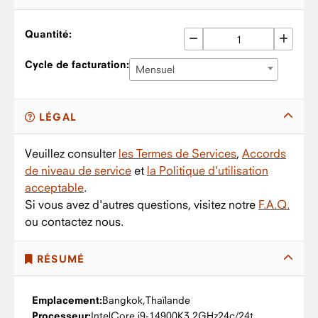
Quantité:
Cycle de facturation:
Mensuel
LÉGAL
Veuillez consulter
les Termes de Services
,
Accords
de niveau de service
et
la Politique d'utilisation
acceptable
.
Si vous avez d'autres questions, visitez notre
F.A.Q.
ou contactez nous.
RÉSUMÉ
Emplacement:
Bangkok,
Thaïlande
Processeur:
Intel
Core i9-14900K
3.2GHz
24c/24t