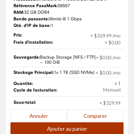
Référence PassMark:
58567
RAM:
32 GB DDR4
Bande passante:
Illimité @ 1 Gbps
Qté. d'IP de base:
1
Prix:
+
$
329
.
99
/mo
Frais d'installation:
+
$
0
.
00
Sauvegarde:
Backup Storage [NFS / FTP]
+
$
0
.
00
/mo
-- 100 GiB
Stockage Principal:
1x 1 TB (SSD NVMe)
+
$
0
.
00
/mo
x 1
Quantité:
Mensuel
Cycle de facturation:
Sous-total:
+
$
329
.
99