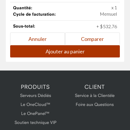
x 1
Quantité:
Mensuel
Cycle de facturation:
Sous-total:
+
$
532
.
76
PRODUITS
CLIENT
Serveurs Dédiés
Service à la Clientèle
Le OneCloud™
Foire aux Questions
Le OnePanel™
Soutien technique VIP