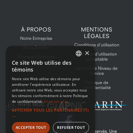
À PROPOS
MENTIONS
LÉGALES
Notre Entreprise
Conditions d'utilisation
Nous Joindre
×
Politique d'utilisation
Pourquoi Solutions
acceptable
Ce site Web utilise des
OneProvider?
ENGLISH
Accord de Niveau de
témoins
Service
FRENCH
Notre site Web utilise des témoins pour
Politique de
améliorer l'expérience utilisateur. En
confidentialité
utilisant notre site Web, vous acceptez tous
les témoins conformément à notre Politique
de confidentialité.
En savoir plus
AFFICHER TOUS LES PARTENAIRES
(1)
→
ACCEPTER TOUT
REFUSER TOUT
© OneProvider.com
2026
. Tous droits réservés. Une