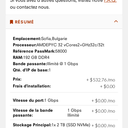
Si vous avez d'autres questions, visitez notre
F.A.Q.
ou contactez nous.
RÉSUMÉ
Emplacement:
Sofia,
Bulgarie
Processeur:
AMD
EPYC 32 vCores
2+GHz
32c/32t
Référence PassMark:
58000
RAM:
192 GB DDR4
Bande passante:
Illimité @ 1 Gbps
Qté. d'IP de base:
1
Prix:
+
$
532
.
76
/mo
Frais d'installation:
+
$
0
.
00
Vitesse du port:
1 Gbps
+
$
0
.
00
/mo
Vitesse de la bande
1 Gbps
+
$
0
.
00
/mo
passante:
Illimité
Stockage Principal:
1x 2 TB (SSD NVMe)
+
$
0
.
00
/mo