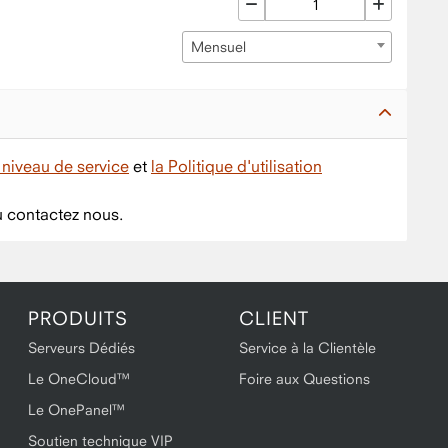
Mensuel
niveau de service
et
la Politique d'utilisation
 contactez nous.
PRODUITS
CLIENT
Serveurs Dédiés
Service à la Clientèle
Le OneCloud™
Foire aux Questions
Le OnePanel™
Soutien technique VIP