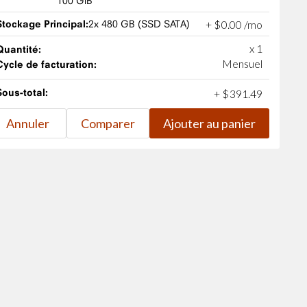
100 GiB
Stockage Principal:
2x 480 GB (SSD SATA)
+
$
0
.
00
/mo
x 1
Quantité:
Mensuel
Cycle de facturation:
Sous-total:
+
$
391
.
49