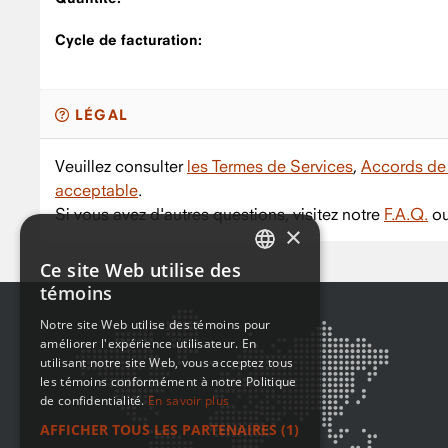
Cycle de facturation:
LÉGAL
Veuillez consulter
les Termes de Services
,
Accords de 
acceptable
.
Si vous avez d'autres questions, visitez notre
F.A.Q.
ou
×
Ce site Web utilise des
ENGLISH
témoins
FRENCH
Notre site Web utilise des témoins pour
améliorer l'expérience utilisateur. En
utilisant notre site Web, vous acceptez tous
les témoins conformément à notre Politique
de confidentialité.
En savoir plus
AFFICHER TOUS LES PARTENAIRES
(1)