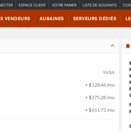
NECTER
ESPACE CLIENT
VOTRE PANIER
LISTE DE SOUHAITS
COM
RS VENDEURS
AUBAINES
SERVEURS DÉDIÉS
L
Inclus
+
$
128
.
46
/mo
+
$
275
.
28
/mo
+
$
611
.
73
/mo