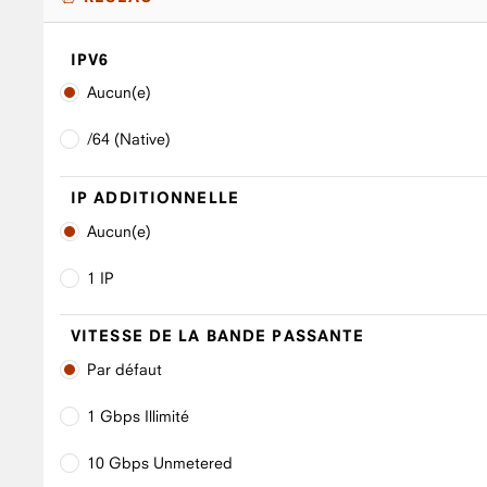
IPV6
Aucun(e)
/64 (Native)
IP ADDITIONNELLE
Aucun(e)
1 IP
VITESSE DE LA BANDE PASSANTE
Par défaut
1 Gbps Illimité
10 Gbps Unmetered