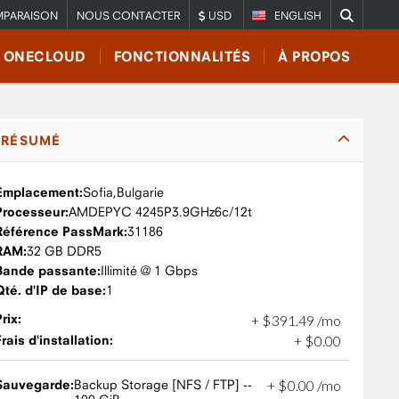
PARAISON
NOUS CONTACTER
USD
ENGLISH
E ONECLOUD
FONCTIONNALITÉS
À PROPOS
RÉSUMÉ
Emplacement:
Sofia,
Bulgarie
Processeur:
AMD
EPYC 4245P
3.9GHz
6c/12t
Référence PassMark:
31186
RAM:
32 GB DDR5
Bande passante:
Illimité @ 1 Gbps
Qté. d'IP de base:
1
Prix:
+
$
391
.
49
/mo
Frais d'installation:
+
$
0
.
00
Sauvegarde:
Backup Storage [NFS / FTP] --
+
$
0
.
00
/mo