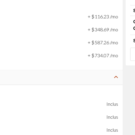
+
$
116
.
23
/mo
+
$
348
.
69
/mo
+
$
587
.
26
/mo
+
$
734
.
07
/mo
Inclus
Inclus
Inclus