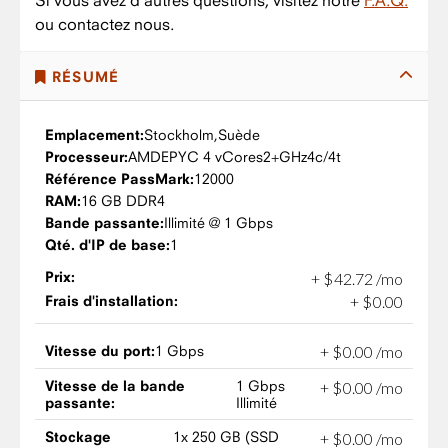
Si vous avez d'autres questions, visitez notre
F.A.Q.
ou contactez nous.
RÉSUMÉ
Emplacement:
Stockholm,
Suède
Processeur:
AMD
EPYC 4 vCores
2+GHz
4c/4t
Référence PassMark:
12000
RAM:
16 GB DDR4
Bande passante:
Illimité @ 1 Gbps
Qté. d'IP de base:
1
Prix:
+
$
42
.
72
/mo
Frais d'installation:
+
$
0
.
00
Vitesse du port:
1 Gbps
+
$
0
.
00
/mo
Vitesse de la bande
1 Gbps
+
$
0
.
00
/mo
passante:
Illimité
Stockage
1x 250 GB (SSD
+
$
0
.
00
/mo