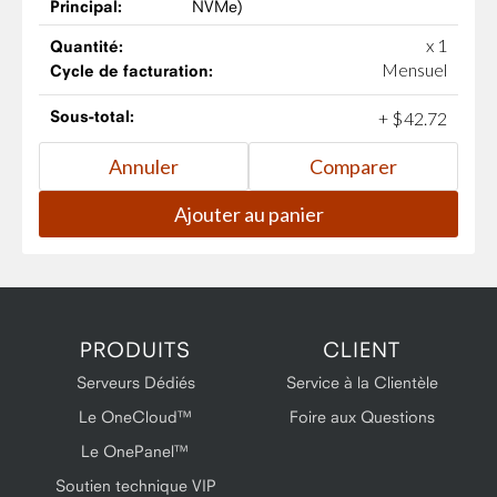
Principal:
NVMe)
x 1
Quantité:
Mensuel
Cycle de facturation:
Sous-total:
+
$
42
.
72
PRODUITS
CLIENT
Serveurs Dédiés
Service à la Clientèle
Le OneCloud™
Foire aux Questions
Le OnePanel™
Soutien technique VIP