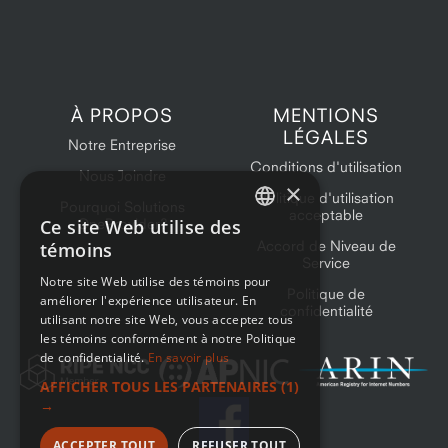
À PROPOS
MENTIONS
LÉGALES
Notre Entreprise
Conditions d'utilisation
Nous Joindre
×
Politique d'utilisation
Pourquoi Solutions
acceptable
Ce site Web utilise des
OneProvider?
ENGLISH
Accord de Niveau de
témoins
Service
FRENCH
Notre site Web utilise des témoins pour
Politique de
améliorer l'expérience utilisateur. En
confidentialité
utilisant notre site Web, vous acceptez tous
les témoins conformément à notre Politique
de confidentialité.
En savoir plus
AFFICHER TOUS LES PARTENAIRES
(1)
→
ACCEPTER TOUT
REFUSER TOUT