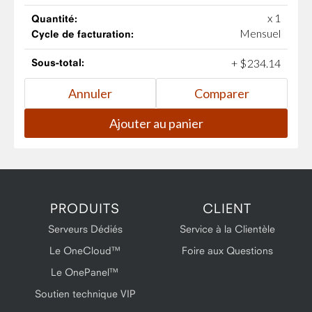
x 1
Quantité:
Mensuel
Cycle de facturation:
Sous-total:
+
$
234
.
14
PRODUITS
CLIENT
Serveurs Dédiés
Service à la Clientèle
Le OneCloud™
Foire aux Questions
Le OnePanel™
Soutien technique VIP