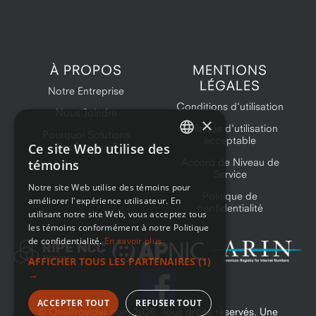
À PROPOS
MENTIONS
LÉGALES
Notre Entreprise
Conditions d'utilisation
Nous Joindre
×
Politique d'utilisation
Pourquoi Solutions
acceptable
Ce site Web utilise des
OneProvider?
ENGLISH
Accord de Niveau de
témoins
Service
FRENCH
Notre site Web utilise des témoins pour
Politique de
améliorer l'expérience utilisateur. En
confidentialité
utilisant notre site Web, vous acceptez tous
les témoins conformément à notre Politique
de confidentialité.
En savoir plus
AFFICHER TOUS LES PARTENAIRES
(1)
→
ACCEPTER TOUT
REFUSER TOUT
© OneProvider.com
2026
. Tous droits réservés. Une