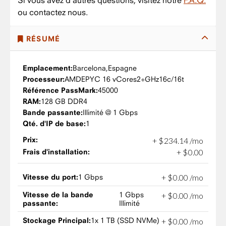
Si vous avez d'autres questions, visitez notre
F.A.Q.
ou contactez nous.
RÉSUMÉ
Emplacement:
Barcelona,
Espagne
Processeur:
AMD
EPYC 16 vCores
2+GHz
16c/16t
Référence PassMark:
45000
RAM:
128 GB DDR4
Bande passante:
Illimité @ 1 Gbps
Qté. d'IP de base:
1
Prix:
+
$
234
.
14
/mo
Frais d'installation:
+
$
0
.
00
Vitesse du port:
1 Gbps
+
$
0
.
00
/mo
Vitesse de la bande
1 Gbps
+
$
0
.
00
/mo
passante:
Illimité
Stockage Principal:
1x 1 TB (SSD NVMe)
+
$
0
.
00
/mo