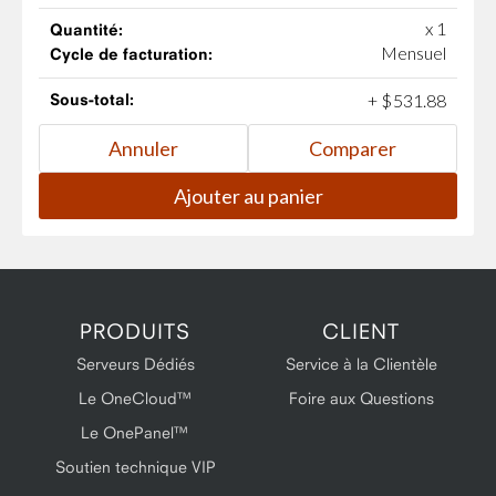
x 1
Quantité:
Mensuel
Cycle de facturation:
Sous-total:
+
$
531
.
88
PRODUITS
CLIENT
Serveurs Dédiés
Service à la Clientèle
Le OneCloud™
Foire aux Questions
Le OnePanel™
Soutien technique VIP