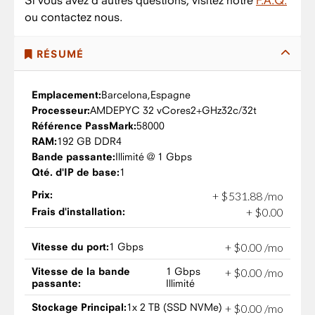
Si vous avez d'autres questions, visitez notre
F.A.Q.
ou contactez nous.
RÉSUMÉ
Emplacement:
Barcelona,
Espagne
Processeur:
AMD
EPYC 32 vCores
2+GHz
32c/32t
Référence PassMark:
58000
RAM:
192 GB DDR4
Bande passante:
Illimité @ 1 Gbps
Qté. d'IP de base:
1
Prix:
+
$
531
.
88
/mo
Frais d'installation:
+
$
0
.
00
Vitesse du port:
1 Gbps
+
$
0
.
00
/mo
Vitesse de la bande
1 Gbps
+
$
0
.
00
/mo
passante:
Illimité
Stockage Principal:
1x 2 TB (SSD NVMe)
+
$
0
.
00
/mo