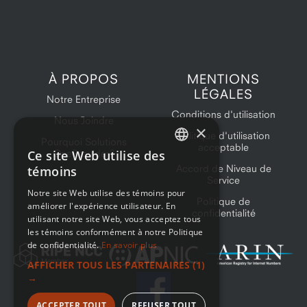
À PROPOS
MENTIONS
LÉGALES
Notre Entreprise
Conditions d'utilisation
Nous Joindre
×
Politique d'utilisation
Pourquoi Solutions
acceptable
Ce site Web utilise des
OneProvider?
ENGLISH
Accord de Niveau de
témoins
Service
FRENCH
Notre site Web utilise des témoins pour
Politique de
améliorer l'expérience utilisateur. En
confidentialité
utilisant notre site Web, vous acceptez tous
les témoins conformément à notre Politique
de confidentialité.
En savoir plus
AFFICHER TOUS LES PARTENAIRES
(1)
→
ACCEPTER TOUT
REFUSER TOUT