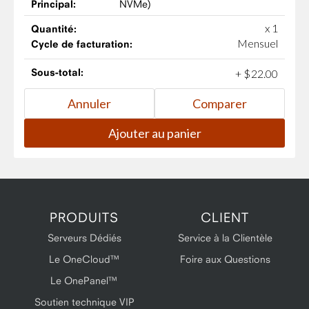
Principal:
NVMe)
x 1
Quantité:
Mensuel
Cycle de facturation:
Sous-total:
+
$
22
.
00
PRODUITS
CLIENT
Serveurs Dédiés
Service à la Clientèle
Le OneCloud™
Foire aux Questions
Le OnePanel™
Soutien technique VIP