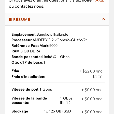
Si vous avez d'autres questions, visitez notre
F.A.Q.
ou contactez nous.
RÉSUMÉ
Emplacement:
Bangkok,
Thaïlande
Processeur:
AMD
EPYC 2 vCores
2+GHz
2c/2t
Référence PassMark:
9000
RAM:
8 GB DDR4
Bande passante:
Illimité @ 1 Gbps
Qté. d'IP de base:
1
Prix:
+
$
22
.
00
/mo
Frais d'installation:
+
$
0
.
00
Vitesse du port:
1 Gbps
+
$
0
.
00
/mo
Vitesse de la bande
1 Gbps
+
$
0
.
00
/mo
passante:
Illimité
Stockage
1x 125 GB (SSD
+
$
0
.
00
/mo