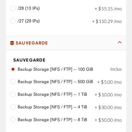
/28 (13 IPs)
+
$
55
.
15
/mo
/27 (29 IPs)
+
$
110
.
29
/mo
SAUVEGARDE
SAUVEGARDE
Inclus
Backup Storage [NFS / FTP] -- 100 GiB
Backup Storage [NFS / FTP] -- 500 GiB
+
$
5
.
00
/mo
Backup Storage [NFS / FTP] -- 1 TiB
+
$
10
.
00
/mo
Backup Storage [NFS / FTP] -- 4 TiB
+
$
30
.
00
/mo
Backup Storage [NFS / FTP] -- 8 TiB
+
$
50
.
00
/mo