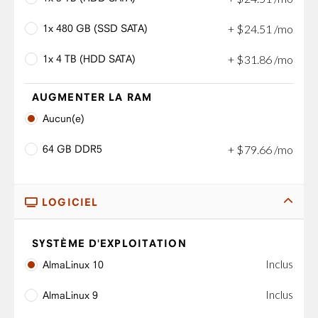
1x 480 GB (SSD SATA)
+
$
24
.
51
/mo
1x 4 TB (HDD SATA)
+
$
31
.
86
/mo
AUGMENTER LA RAM
Aucun(e)
64 GB DDR5
+
$
79
.
66
/mo
LOGICIEL
SYSTÈME D'EXPLOITATION
Inclus
AlmaLinux 10
Inclus
AlmaLinux 9