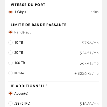
VITESSE DU PORT
Inclus
1 Gbps
LIMITE DE BANDE PASSANTE
Par défaut
10 TB
+
$
7
.
96
/mo
20 TB
+
$
24
.
51
/mo
100 TB
+
$
67
.
41
/mo
Illimité
+
$
226
.
72
/mo
IP ADDITIONNELLE
Aucun(e)
/29 (5 IPs)
+
$
18
.
38
/mo