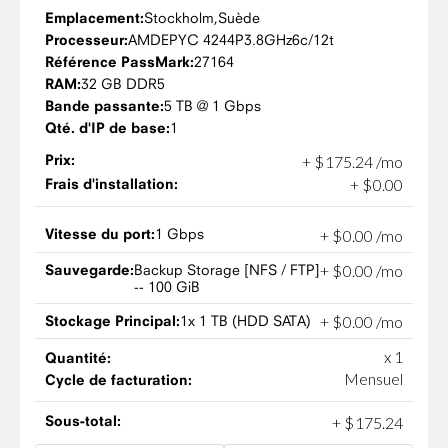
Emplacement:
Stockholm,
Suède
Processeur:
AMD
EPYC 4244P
3.8GHz
6c/12t
Référence PassMark:
27164
RAM:
32 GB DDR5
Bande passante:
5 TB @ 1 Gbps
Qté. d'IP de base:
1
Prix:
+
$
175
.
24
/mo
Frais d'installation:
+
$
0
.
00
Vitesse du port:
1 Gbps
+
$
0
.
00
/mo
Sauvegarde:
Backup Storage [NFS / FTP]
+
$
0
.
00
/mo
-- 100 GiB
Stockage Principal:
1x 1 TB (HDD SATA)
+
$
0
.
00
/mo
x 1
Quantité:
Mensuel
Cycle de facturation:
Sous-total:
+
$
175
.
24