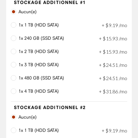
STOCKAGE ADDITIONNEL #1
Aucun(e)
1x 1 TB (HDD SATA)
+
$
9
.
19
/mo
1x 240 GB (SSD SATA)
+
$
15
.
93
/mo
1x 2 TB (HDD SATA)
+
$
15
.
93
/mo
1x 3 TB (HDD SATA)
+
$
24
.
51
/mo
1x 480 GB (SSD SATA)
+
$
24
.
51
/mo
1x 4 TB (HDD SATA)
+
$
31
.
86
/mo
STOCKAGE ADDITIONNEL #2
Aucun(e)
1x 1 TB (HDD SATA)
+
$
9
.
19
/mo