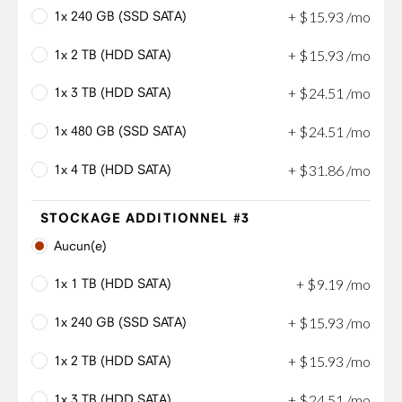
1x 240 GB (SSD SATA)
+
$
15
.
93
/mo
1x 2 TB (HDD SATA)
+
$
15
.
93
/mo
1x 3 TB (HDD SATA)
+
$
24
.
51
/mo
1x 480 GB (SSD SATA)
+
$
24
.
51
/mo
1x 4 TB (HDD SATA)
+
$
31
.
86
/mo
STOCKAGE ADDITIONNEL #3
Aucun(e)
1x 1 TB (HDD SATA)
+
$
9
.
19
/mo
1x 240 GB (SSD SATA)
+
$
15
.
93
/mo
1x 2 TB (HDD SATA)
+
$
15
.
93
/mo
1x 3 TB (HDD SATA)
+
$
24
.
51
/mo