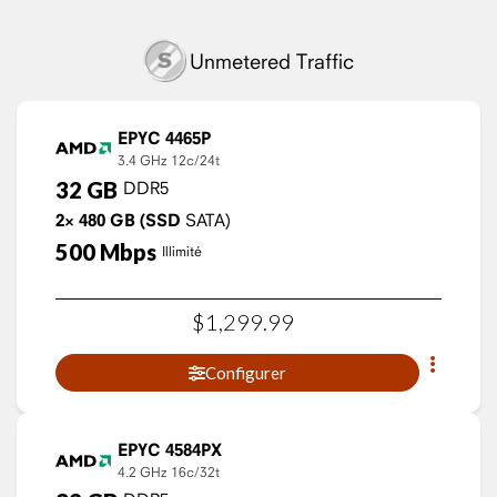
Unmetered Traffic
EPYC 4465P
3.4 GHz
12c/24t
32
GB
DDR5
2×
480
GB
(SSD
SATA)
500
Mbps
Illimité
$
1,299
.
99
Configurer
EPYC 4584PX
4.2 GHz
16c/32t