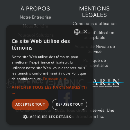
À PROPOS
MENTIONS
LÉGALES
Notre Entreprise
Conditions d'utilisation
Nous Joindre
×
Politique d'utilisation
Pourquoi Solutions
acceptable
Ce site Web utilise des
OneProvider?
ENGLISH
Accord de Niveau de
témoins
Service
FRENCH
Notre site Web utilise des témoins pour
Politique de
améliorer l'expérience utilisateur. En
confidentialité
utilisant notre site Web, vous acceptez tous
les témoins conformément à notre Politique
de confidentialité.
En savoir plus
AFFICHER TOUS LES PARTENAIRES
(1)
→
ACCEPTER TOUT
REFUSER TOUT
© OneProvider.com
2026
. Tous droits réservés. Une
compagnie de Le Réseau Brainstorm Inc.
AFFICHER LES DÉTAILS