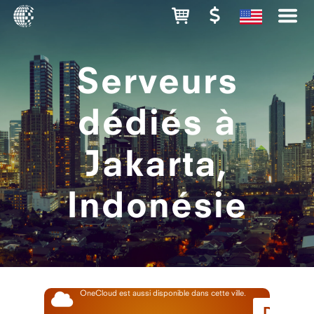
Serveurs
dédiés à
Jakarta,
Indonésie
OneCloud est aussi disponible dans cette ville.
Débute