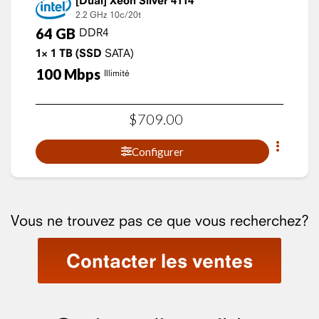
Xeon Silver 4114
2.2 GHz
10c/20t
64
GB
DDR4
1×
1
TB
(SSD
SATA)
100
Mbps
Illimité
$
709
.
00
Configurer
Vous ne trouvez pas ce que vous recherchez?
Contacter les ventes