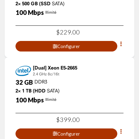
2×
500
GB
(SSD
SATA)
100
Mbps
Illimité
$
229
.
00
Configurer
Xeon E5-2665
2.4 GHz
8c/16t
32
GB
DDR3
2×
1
TB
(HDD
SATA)
100
Mbps
Illimité
$
399
.
00
Configurer