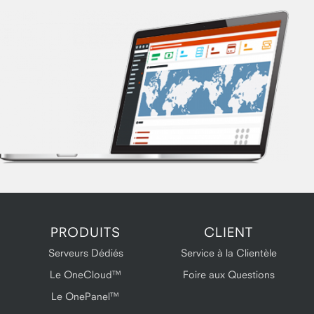
PRODUITS
CLIENT
Serveurs Dédiés
Service à la Clientèle
Le OneCloud™
Foire aux Questions
Le OnePanel™