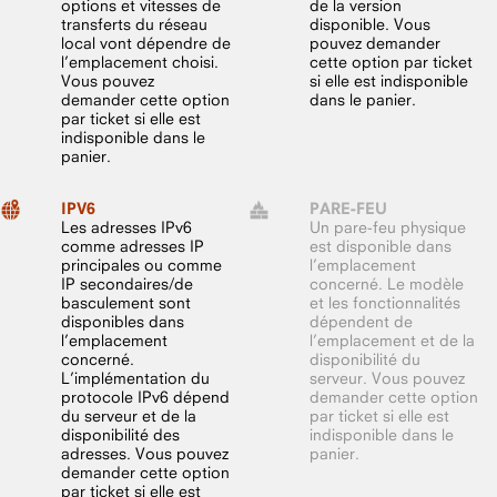
options et vitesses de
de la version
transferts du réseau
disponible. Vous
local vont dépendre de
pouvez demander
l’emplacement choisi.
cette option par ticket
Vous pouvez
si elle est indisponible
demander cette option
dans le panier.
par ticket si elle est
indisponible dans le
panier.
IPV6
PARE-FEU
Les adresses IPv6
Un pare-feu physique
comme adresses IP
est disponible dans
principales ou comme
l’emplacement
IP secondaires/de
concerné. Le modèle
basculement sont
et les fonctionnalités
disponibles dans
dépendent de
l’emplacement
l’emplacement et de la
concerné.
disponibilité du
L’implémentation du
serveur. Vous pouvez
protocole IPv6 dépend
demander cette option
du serveur et de la
par ticket si elle est
disponibilité des
indisponible dans le
adresses. Vous pouvez
panier.
demander cette option
par ticket si elle est