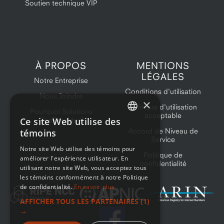
Soutien technique VIP
À PROPOS
MENTIONS
LÉGALES
Notre Entreprise
Conditions d'utilisation
Nous Joindre
×
Politique d'utilisation
Pourquoi Solutions
acceptable
Ce site Web utilise des
OneProvider?
ENGLISH
Accord de Niveau de
témoins
Service
FRENCH
Notre site Web utilise des témoins pour
Politique de
améliorer l'expérience utilisateur. En
confidentialité
utilisant notre site Web, vous acceptez tous
les témoins conformément à notre Politique
de confidentialité.
En savoir plus
AFFICHER TOUS LES PARTENAIRES
(1)
→