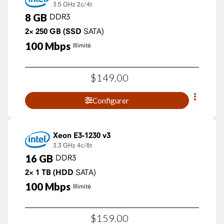
3.5 GHz
2c/4t
8
GB
DDR3
2×
250
GB
(SSD
SATA)
100
Mbps
Illimité
$
149
.
00
Configurer
Xeon E3-1230 v3
3.3 GHz
4c/8t
16
GB
DDR3
2×
1
TB
(HDD
SATA)
100
Mbps
Illimité
$
159
.
00