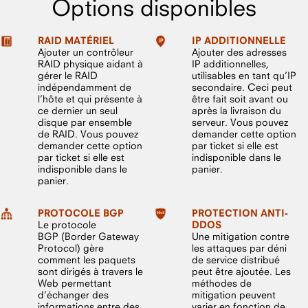
Options disponibles
RAID MATÉRIEL
IP ADDITIONNELLE
Ajouter un contrôleur
Ajouter des adresses
RAID physique aidant à
IP additionnelles,
gérer le RAID
utilisables en tant qu’IP
indépendamment de
secondaire. Ceci peut
l’hôte et qui présente à
être fait soit avant ou
ce dernier un seul
après la livraison du
disque par ensemble
serveur. Vous pouvez
de RAID. Vous pouvez
demander cette option
demander cette option
par ticket si elle est
par ticket si elle est
indisponible dans le
indisponible dans le
panier.
panier.
PROTOCOLE BGP
PROTECTION ANTI-
Le protocole
DDOS
BGP (Border Gateway
Une mitigation contre
Protocol) gère
les attaques par déni
comment les paquets
de service distribué
sont dirigés à travers le
peut être ajoutée. Les
Web permettant
méthodes de
d’échanger des
mitigation peuvent
informations entre des
varier en fonction de