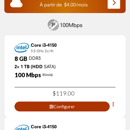
À partir de
$
4.00
/
mois
100Mbps
Core i3-4150
3.5 GHz
2c/4t
8
GB
DDR3
2×
1
TB
(HDD
SATA)
100
Mbps
Illimité
$
119
.
00
Configurer
Core i3-4150