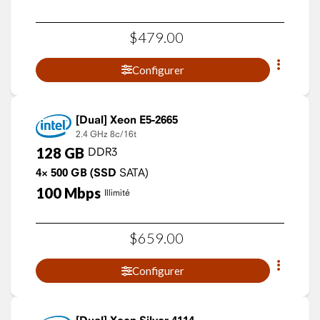
$
479
.
00
Configurer
Xeon E5-2665
2.4 GHz
8c/16t
128
GB
DDR3
4×
500
GB
(SSD
SATA)
100
Mbps
Illimité
$
659
.
00
Configurer