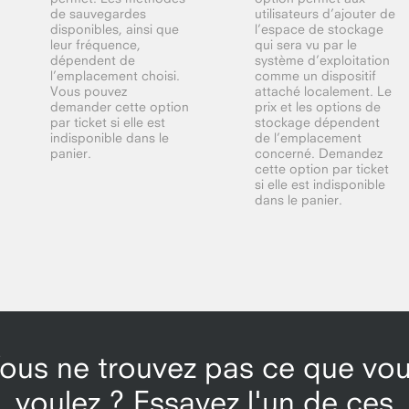
de sauvegardes
utilisateurs d’ajouter de
disponibles, ainsi que
l’espace de stockage
leur fréquence,
qui sera vu par le
dépendent de
système d’exploitation
l’emplacement choisi.
comme un dispositif
Vous pouvez
attaché localement. Le
demander cette option
prix et les options de
par ticket si elle est
stockage dépendent
indisponible dans le
de l’emplacement
panier.
concerné. Demandez
cette option par ticket
si elle est indisponible
dans le panier.
ous ne trouvez pas ce que vo
voulez ? Essayez l'un de ces