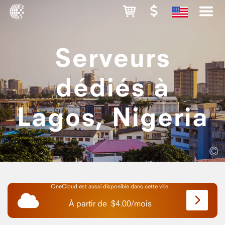
Serveurs
dédiés à
Lagos, Nigeria
©
OneCloud est aussi disponible dans cette ville.
À partir de
$
4.00
/
mois