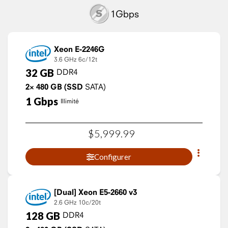
1Gbps
Xeon E-2246G
3.6 GHz
6c/12t
32
GB
DDR4
2×
480
GB
(SSD
SATA)
1
Gbps
Illimité
$
5,999
.
99
Configurer
Xeon E5-2660 v3
2.6 GHz
10c/20t
128
GB
DDR4