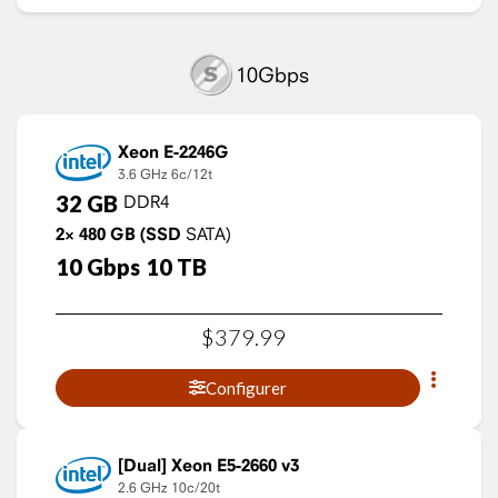
10Gbps
Xeon E-2246G
3.6 GHz
6c/12t
32
GB
DDR4
2×
480
GB
(SSD
SATA)
10
Gbps
10
TB
$
379
.
99
Configurer
Xeon E5-2660 v3
2.6 GHz
10c/20t