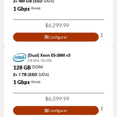
2×
480
GB
(SSD
SATA)
1
Gbps
Illimité
$
6,299
.
99
Configurer
Xeon E5-2660 v3
2.6 GHz
10c/20t
128
GB
DDR4
2×
1
TB
(SSD
SATA)
1
Gbps
Illimité
$
6,399
.
99
Configurer