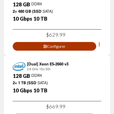
128
GB
DDR4
2×
480
GB
(SSD
SATA)
10
Gbps
10
TB
$
629
.
99
Configurer
Xeon E5-2660 v3
2.6 GHz
10c/20t
128
GB
DDR4
2×
1
TB
(SSD
SATA)
10
Gbps
10
TB
$
669
.
99