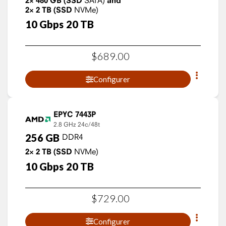
2×
480
GB
(SSD
and
2×
2
TB
(SSD
NVMe)
10
Gbps
20
TB
$
689
.
00
Configurer
EPYC 7443P
2.8 GHz
24c/48t
256
GB
DDR4
2×
2
TB
(SSD
NVMe)
10
Gbps
20
TB
$
729
.
00
Configurer