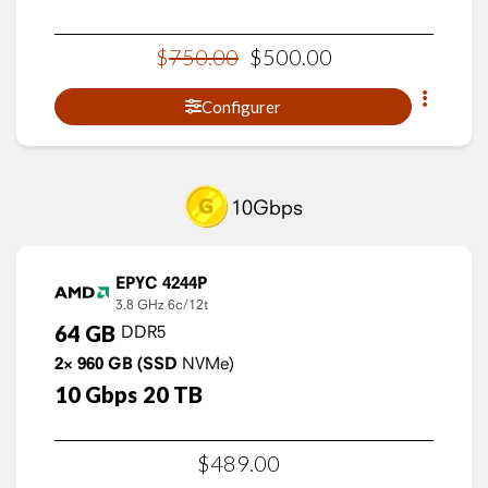
$
750
.
00
$
500
.
00
Configurer
10Gbps
EPYC 4244P
3.8 GHz
6c/12t
64
GB
DDR5
2×
960
GB
(SSD
NVMe)
10
Gbps
20
TB
$
489
.
00