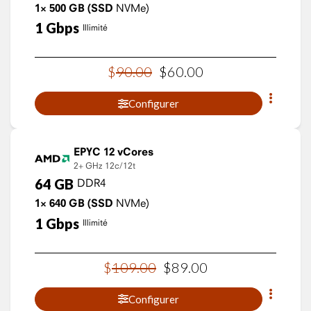
1×
500
GB
(SSD
NVMe)
1
Gbps
Illimité
$
90
.
00
$
60
.
00
Configurer
EPYC 12 vCores
2+ GHz
12c/12t
64
GB
DDR4
1×
640
GB
(SSD
NVMe)
1
Gbps
Illimité
$
109
.
00
$
89
.
00
Configurer