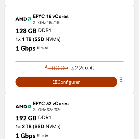
EPYC 16 vCores
2+ GHz
16c/16t
128
GB
DDR4
1×
1
TB
(SSD
NVMe)
1
Gbps
Illimité
$
280
.
00
$
220
.
00
Configurer
EPYC 32 vCores
2+ GHz
32c/32t
192
GB
DDR4
1×
2
TB
(SSD
NVMe)
1
Gbps
Illimité