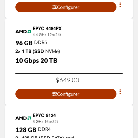
Configurer
EPYC 4484PX
4.4 GHz
12c/24t
96
GB
DDR5
2×
1
TB
(SSD
NVMe)
10
Gbps
20
TB
$
649
.
00
Configurer
EPYC 9124
3 GHz
16c/32t
128
GB
DDR4
SATA)