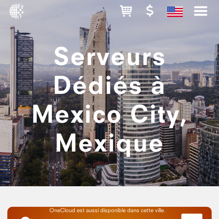
Serveurs
Dédiés à
Mexico City,
Mexique
OneCloud est aussi disponible dans cette ville.