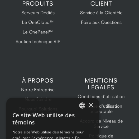
PRODUITS
CLIENT
Serveurs Dédiés
Service à la Clientèle
Le OneCloud™
Foire aux Questions
Le OnePanel™
Soutien technique VIP
À PROPOS
MENTIONS
LÉGALES
Notre Entreprise
Conditions d'utilisation
Nous Joindre
×
Politique d'utilisation
Pourquoi Solutions
acceptable
Ce site Web utilise des
OneProvider?
ENGLISH
Accord de Niveau de
témoins
Service
FRENCH
Notre site Web utilise des témoins pour
Politique de
améliorer l'expérience utilisateur. En