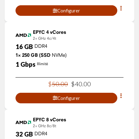
Configurer
EPYC 4 vCores
2+ GHz
4c/4t
16
GB
DDR4
1×
250
GB
(SSD
NVMe)
1
Gbps
Illimité
$
50
.
00
$
40
.
00
Configurer
EPYC 8 vCores
2+ GHz
8c/8t
32
GB
DDR4