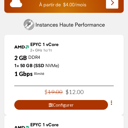
À partir de
$
4.00
/
mois
Instances Haute Performance
EPYC 1 vCore
2+ GHz
1c/1t
2
GB
DDR4
1×
50
GB
(SSD
NVMe)
1
Gbps
Illimité
$
19
.
00
$
12
.
00
Configurer
EPYC 1 vCore