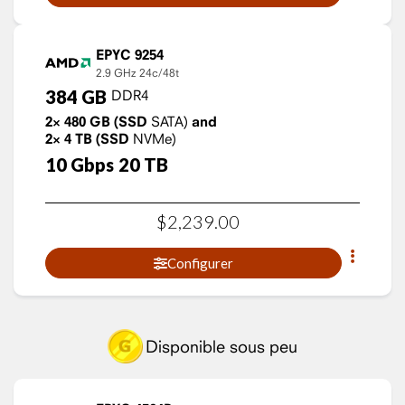
EPYC 9254
2.9 GHz
24c/48t
384
GB
DDR4
2×
480
GB
(SSD
SATA)
and
2×
4
TB
(SSD
NVMe)
10
Gbps
20
TB
$
2,239
.
00
Configurer
Disponible sous peu