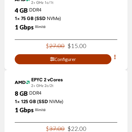
2+ GHz
1c/1t
4
GB
DDR4
1×
75
GB
(SSD
NVMe)
1
Gbps
Illimité
$
27
.
00
$
15
.
00
Configurer
EPYC 2 vCores
2+ GHz
2c/2t
8
GB
DDR4
1×
125
GB
(SSD
NVMe)
1
Gbps
Illimité
$
37
.
00
$
22
.
00