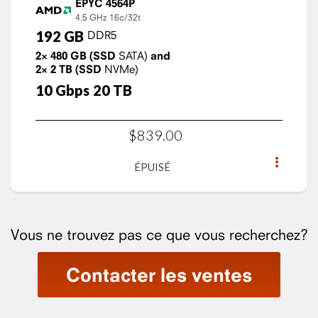
EPYC 4564P
4.5 GHz
16c/32t
192
GB
DDR5
2×
480
GB
(SSD
SATA)
and
2×
2
TB
(SSD
NVMe)
10
Gbps
20
TB
$
839
.
00
ÉPUISÉ
Vous ne trouvez pas ce que vous recherchez?
Contacter les ventes