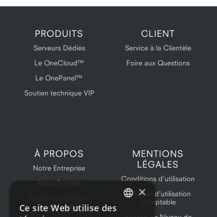
PRODUITS
CLIENT
Serveurs Dédiés
Service à la Clientèle
Le OneCloud™
Foire aux Questions
Le OnePanel™
Soutien technique VIP
À PROPOS
MENTIONS
LÉGALES
Notre Entreprise
Conditions d'utilisation
Nous Joindre
×
Politique d'utilisation
Pourquoi Solutions
acceptable
Ce site Web utilise des
OneProvider?
ENGLISH
Accord de Niveau de