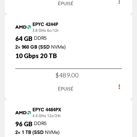
ÉPUISÉ
EPYC 4244P
3.8 GHz
6c/12t
64
GB
DDR5
2×
960
GB
(SSD
NVMe)
10
Gbps
20
TB
$
489
.
00
ÉPUISÉ
EPYC 4484PX
4.4 GHz
12c/24t
96
GB
DDR5
2×
1
TB
(SSD
NVMe)