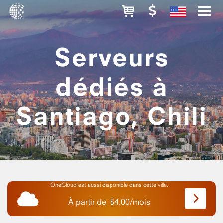
Serveurs
dédiés à
Santiago, Chili
OneCloud est aussi disponible dans cette ville.
À partir de
$
4.00
/
mois