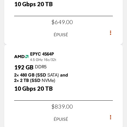
10
Gbps
20
TB
$
649
.
00
ÉPUISÉ
EPYC 4564P
4.5 GHz
16c/32t
192
GB
DDR5
2×
480
GB
(SSD
SATA)
and
2×
2
TB
(SSD
NVMe)
10
Gbps
20
TB
$
839
.
00
ÉPUISÉ