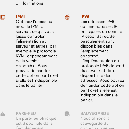
d'informations
IPMI
IPV6
Obtenez l’accès au
Les adresses IPv6
module IPMI du
comme adresses IP
serveur, ce qui vous
principales ou comme
laisse contrôler
IP secondaires/de
l’alimentation au
basculement sont
serveur et autres, par
disponibles dans
exemple le protocole
l’emplacement
KVM, dépendamment
concerné.
de la version
L’implémentation du
disponible. Vous
protocole IPv6 dépend
pouvez demander
du serveur et de la
cette option par ticket
disponibilité des
si elle est indisponible
adresses. Vous pouvez
dans le panier.
demander cette option
par ticket si elle est
indisponible dans le
panier.
PARE-FEU
SAUVEGARDE
Un pare-feu physique
Nous offrons la
est disponible dans
sauvegarde du
l’emplacement
contenu du serveur