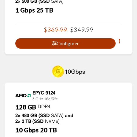
2×
500
GB
(SSD
SATA)
1
Gbps
25
TB
$
369
.
99
$
349
.
99
Configurer
10Gbps
EPYC 9124
3 GHz
16c/32t
128
GB
DDR4
2×
480
GB
(SSD
SATA)
and
2×
2
TB
(SSD
NVMe)
10
Gbps
20
TB