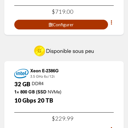
$
719
.
00
Configurer
Disponible sous peu
Xeon E-2386G
3.5 GHz
6c/12t
32
GB
DDR4
1×
800
GB
(SSD
NVMe)
10
Gbps
20
TB
$
229
.
99