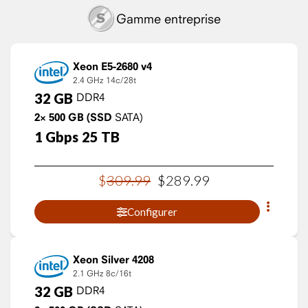
Gamme entreprise
Xeon E5-2680 v4
2.4 GHz
14c/28t
32
GB
DDR4
2×
500
GB
(SSD
SATA)
1
Gbps
25
TB
$
309
.
99
$
289
.
99
Configurer
Xeon Silver 4208
2.1 GHz
8c/16t
32
GB
DDR4