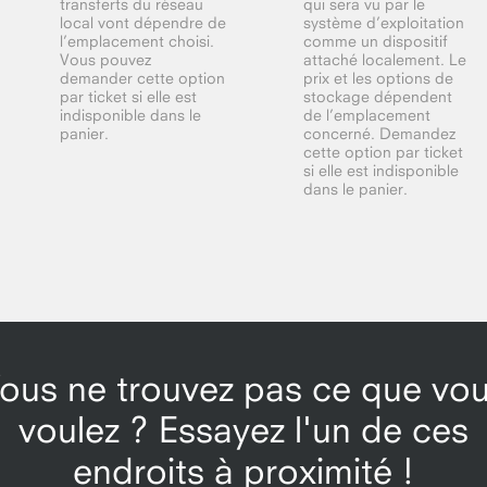
transferts du réseau
qui sera vu par le
local vont dépendre de
système d’exploitation
l’emplacement choisi.
comme un dispositif
Vous pouvez
attaché localement. Le
demander cette option
prix et les options de
par ticket si elle est
stockage dépendent
indisponible dans le
de l’emplacement
panier.
concerné. Demandez
cette option par ticket
si elle est indisponible
dans le panier.
ous ne trouvez pas ce que vo
voulez ? Essayez l'un de ces
endroits à proximité !