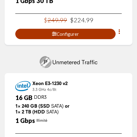
1
Gbps
30
TB
$
249
.
99
$
224
.
99
Configurer
Unmetered Traffic
Xeon E3-1230 v2
3.3 GHz
4c/8t
16
GB
DDR3
1×
240
GB
(SSD
SATA)
or
1×
2
TB
(HDD
SATA)
1
Gbps
Illimité