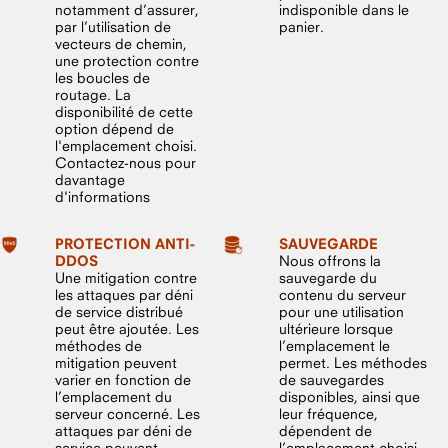
notamment d’assurer,
indisponible dans le
par l’utilisation de
panier.
vecteurs de chemin,
une protection contre
les boucles de
routage. La
disponibilité de cette
option dépend de
l'emplacement choisi.
Contactez-nous pour
davantage
d'informations
PROTECTION ANTI-
SAUVEGARDE
DDOS
Nous offrons la
Une mitigation contre
sauvegarde du
les attaques par déni
contenu du serveur
de service distribué
pour une utilisation
peut être ajoutée. Les
ultérieure lorsque
méthodes de
l’emplacement le
mitigation peuvent
permet. Les méthodes
varier en fonction de
de sauvegardes
l’emplacement du
disponibles, ainsi que
serveur concerné. Les
leur fréquence,
attaques par déni de
dépendent de
service peuvent
l’emplacement choisi.