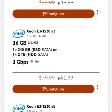
$
64
.
99
$
49
.
99
Configurer
Xeon E3-1230 v3
3.3 GHz
4c/8t
16
GB
DDR3
1×
240
GB
(SSD
SATA)
or
1×
2
TB
(HDD
SATA)
1
Gbps
Illimité
$
79
.
99
$
61
.
99
Configurer
Xeon E3-1230 v5
3 GHz
4c/8t