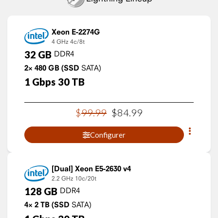
Xeon E-2274G
4 GHz
4c/8t
32
GB
DDR4
2×
480
GB
(SSD
SATA)
1
Gbps
30
TB
$
99
.
99
$
84
.
99
Configurer
Xeon E5-2630 v4
2.2 GHz
10c/20t
128
GB
DDR4
4×
2
TB
(SSD
SATA)