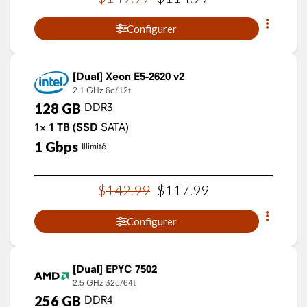
Configurer
Xeon E5-2620 v2
2.1 GHz
6c/12t
128
GB
DDR3
1×
1
TB
(SSD
SATA)
1
Gbps
Illimité
$
142
.
99
$
117
.
99
Configurer
EPYC 7502
2.5 GHz
32c/64t
256
GB
DDR4