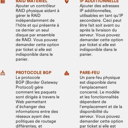
RAID MATÉRIEL
IP ADDITIONNELLE
Ajouter un contrôleur
Ajouter des adresses
RAID physique aidant à
IP additionnelles,
gérer le RAID
utilisables en tant qu’IP
indépendamment de
secondaire. Ceci peut
l’hôte et qui présente à
être fait soit avant ou
ce dernier un seul
après la livraison du
disque par ensemble
serveur. Vous pouvez
de RAID. Vous pouvez
demander cette option
demander cette option
par ticket si elle est
par ticket si elle est
indisponible dans le
indisponible dans le
panier.
panier.
PROTOCOLE BGP
PARE-FEU
Le protocole
Un pare-feu physique
BGP (Border Gateway
est disponible dans
Protocol) gère
l’emplacement
comment les paquets
concerné. Le modèle
sont dirigés à travers le
et les fonctionnalités
Web permettant
dépendent de
d’échanger des
l’emplacement et de la
informations entre des
disponibilité du
réseaux ayant des
serveur. Vous pouvez
politiques de routage
demander cette option
différentes, et
par ticket si elle est