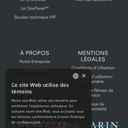
Le OnePanel™
Soutien technique VIP
À PROPOS
MENTIONS
LÉGALES
Notre Entreprise
Conditions d'utilisation
Nous Joindre
×
Politique d'utilisation
Pourquoi Solutions
acceptable
Ce site Web utilise des
OneProvider?
ENGLISH
Accord de Niveau de
témoins
Service
FRENCH
Notre site Web utilise des témoins pour
Politique de
améliorer l'expérience utilisateur. En
confidentialité
utilisant notre site Web, vous acceptez tous
les témoins conformément à notre Politique
de confidentialité.
En savoir plus