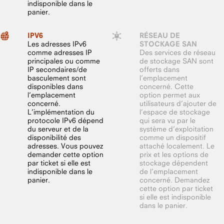
indisponible dans le
panier.
IPV6
RÉSEAU DE
Les adresses IPv6
STOCKAGE SAN
comme adresses IP
Des services de réseau
principales ou comme
de stockage SAN sont
IP secondaires/de
offerts dans
basculement sont
l’emplacement
disponibles dans
concerné. Cette
l’emplacement
option permet aux
concerné.
utilisateurs d’ajouter de
L’implémentation du
l’espace de stockage
protocole IPv6 dépend
qui sera vu par le
du serveur et de la
système d’exploitation
disponibilité des
comme un dispositif
adresses. Vous pouvez
attaché localement. Le
demander cette option
prix et les options de
par ticket si elle est
stockage dépendent
indisponible dans le
de l’emplacement
panier.
concerné. Demandez
cette option par ticket
si elle est indisponible
dans le panier.