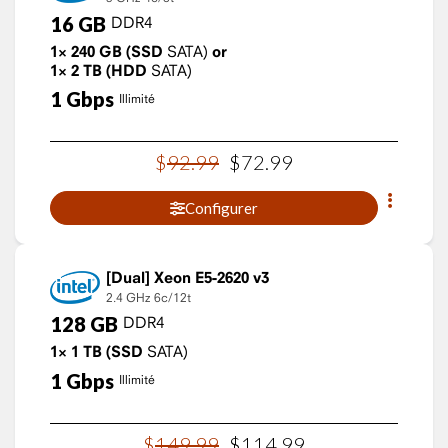
16
GB
DDR4
1×
240
GB
(SSD
SATA)
or
1×
2
TB
(HDD
SATA)
1
Gbps
Illimité
$
92
.
99
$
72
.
99
Configurer
Xeon E5-2620 v3
2.4 GHz
6c/12t
128
GB
DDR4
1×
1
TB
(SSD
SATA)
1
Gbps
Illimité
$
149
.
99
$
114
.
99