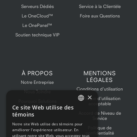
Serveurs Dédiés
Service à la Clientèle
Le OneCloud™
Foire aux Questions
Le OnePanel™
Soutien technique VIP
À PROPOS
MENTIONS
LÉGALES
Notre Entreprise
Conditions d'utilisation
Nous Joindre
×
Politique d'utilisation
Pourquoi Solutions
acceptable
Ce site Web utilise des
OneProvider?
ENGLISH
Accord de Niveau de
témoins
Service
FRENCH
Notre site Web utilise des témoins pour
Politique de
améliorer l'expérience utilisateur. En
confidentialité
utilisant notre site Web, vous acceptez tous