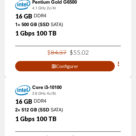
Pentium Gold G6500
4.1 GHz
2c/4t
16
GB
DDR4
1×
500
GB
(SSD
SATA)
1
Gbps
100
TB
$
84
.
37
$
55
.
02
Configurer
Core i3-10100
3.6 GHz
4c/8t
16
GB
DDR4
2×
512
GB
(SSD
SATA)
1
Gbps
100
TB