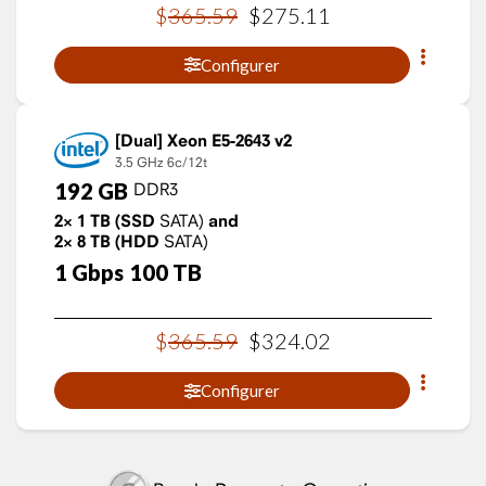
$
365
.
59
$
275
.
11
Configurer
Xeon E5-2643 v2
3.5 GHz
6c/12t
192
GB
DDR3
2×
1
TB
(SSD
SATA)
and
2×
8
TB
(HDD
SATA)
1
Gbps
100
TB
$
365
.
59
$
324
.
02
Configurer