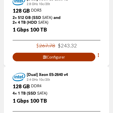
2.8 GHz
10c/20t
128
GB
DDR3
2×
512
GB
(SSD
SATA)
and
2×
4
TB
(HDD
SATA)
1
Gbps
100
TB
$
267
.
78
$
243
.
32
Configurer
Xeon E5-2640 v4
2.4 GHz
10c/20t
128
GB
DDR4
4×
1
TB
(SSD
SATA)
1
Gbps
100
TB