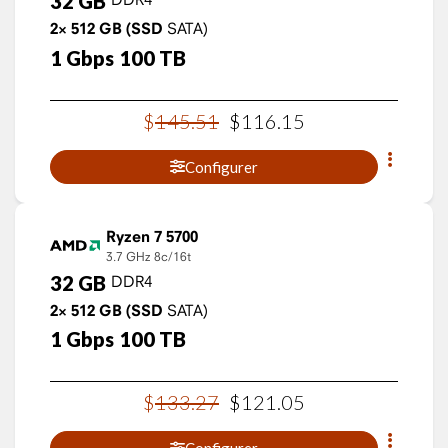
32
GB
2×
512
GB
(SSD
SATA)
1
Gbps
100
TB
$
145
.
51
$
116
.
15
Configurer
Ryzen 7 5700
3.7 GHz
8c/16t
32
GB
DDR4
2×
512
GB
(SSD
SATA)
1
Gbps
100
TB
$
133
.
27
$
121
.
05