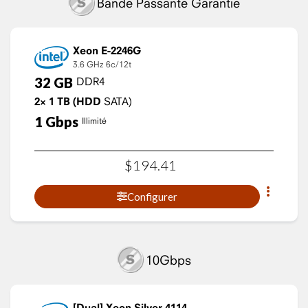
Bande Passante Garantie
Xeon E-2246G
3.6 GHz
6c/12t
32
GB
DDR4
2×
1
TB
(HDD
SATA)
1
Gbps
Illimité
$
194
.
41
Configurer
10Gbps
Xeon Silver 4114