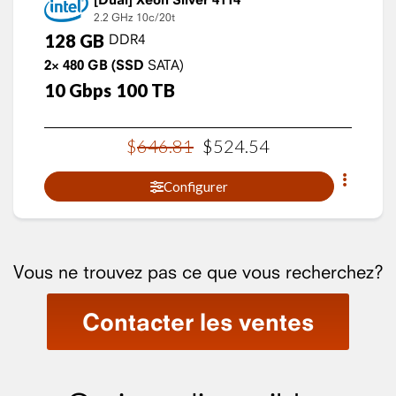
2.2 GHz
10c/20t
128
GB
DDR4
2×
480
GB
(SSD
SATA)
10
Gbps
100
TB
$
646
.
81
$
524
.
54
Configurer
Vous ne trouvez pas ce que vous recherchez?
Contacter les ventes