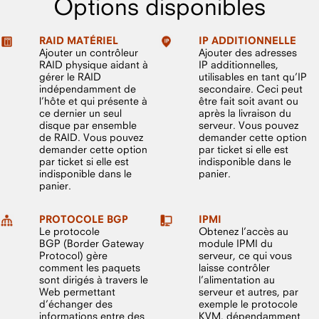
Options disponibles
RAID MATÉRIEL
IP ADDITIONNELLE
Ajouter un contrôleur
Ajouter des adresses
RAID physique aidant à
IP additionnelles,
gérer le RAID
utilisables en tant qu’IP
indépendamment de
secondaire. Ceci peut
l’hôte et qui présente à
être fait soit avant ou
ce dernier un seul
après la livraison du
disque par ensemble
serveur. Vous pouvez
de RAID. Vous pouvez
demander cette option
demander cette option
par ticket si elle est
par ticket si elle est
indisponible dans le
indisponible dans le
panier.
panier.
PROTOCOLE BGP
IPMI
Le protocole
Obtenez l’accès au
BGP (Border Gateway
module IPMI du
Protocol) gère
serveur, ce qui vous
comment les paquets
laisse contrôler
sont dirigés à travers le
l’alimentation au
Web permettant
serveur et autres, par
d’échanger des
exemple le protocole
informations entre des
KVM, dépendamment