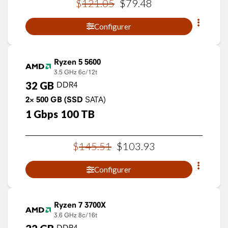
$
121
.
05
$
79
.
48
Configurer
Ryzen 5 5600
3.5 GHz
6c/12t
32
GB
DDR4
2×
500
GB
(SSD
SATA)
1
Gbps
100
TB
$
145
.
51
$
103
.
93
Configurer
Ryzen 7 3700X
3.6 GHz
8c/16t
DDR4