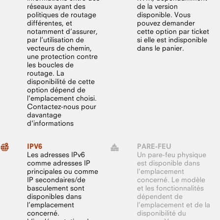
réseaux ayant des
de la version
politiques de routage
disponible. Vous
différentes, et
pouvez demander
notamment d’assurer,
cette option par ticket
par l’utilisation de
si elle est indisponible
vecteurs de chemin,
dans le panier.
une protection contre
les boucles de
routage. La
disponibilité de cette
option dépend de
l'emplacement choisi.
Contactez-nous pour
davantage
d'informations
IPV6
PARE-FEU
Les adresses IPv6
Un pare-feu physique
comme adresses IP
est disponible dans
principales ou comme
l’emplacement
IP secondaires/de
concerné. Le modèle
basculement sont
et les fonctionnalités
disponibles dans
dépendent de
l’emplacement
l’emplacement et de la
concerné.
disponibilité du