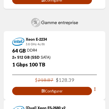
Configurer
Gamme entreprise
Xeon E-2234
3.6 GHz
4c/8t
64
GB
DDR4
2×
512
GB
(SSD
SATA)
1
Gbps
100
TB
$
218
.
87
$
128
.
39
Configurer
Xeon E5-2680 v2