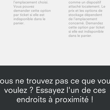
l’emplacement choisi.
comme un dispositif
Vous pouvez
attaché localement. Le
demander cette option
prix et les options de
par ticket si elle est
stockage dépendent
indisponible dans le
de l’emplacement
panier.
concerné. Demandez
cette option par ticket
si elle est indisponible
dans le panier.
ous ne trouvez pas ce que vo
voulez ? Essayez l'un de ces
endroits à proximité !