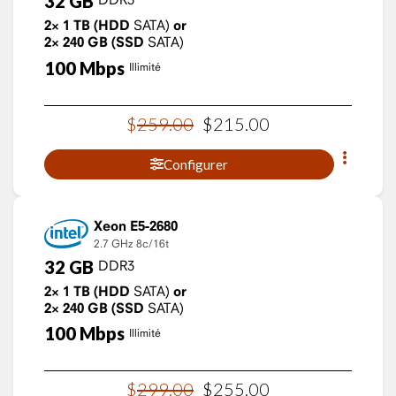
32
GB
2×
1
TB
(HDD
SATA)
or
2×
240
GB
(SSD
SATA)
100
Mbps
Illimité
$
259
.
00
$
215
.
00
Configurer
Xeon E5-2680
2.7 GHz
8c/16t
32
GB
DDR3
2×
1
TB
(HDD
SATA)
or
2×
240
GB
(SSD
SATA)
100
Mbps
Illimité
$
299
.
00
$
255
.
00