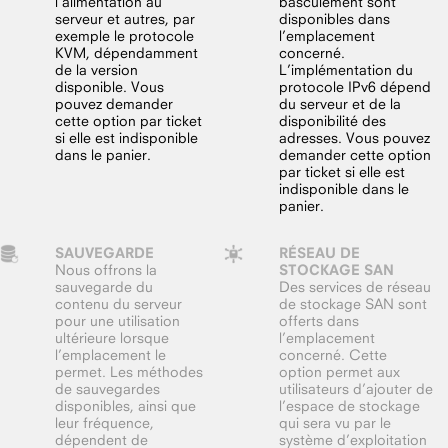
l’alimentation au
basculement sont
serveur et autres, par
disponibles dans
exemple le protocole
l’emplacement
KVM, dépendamment
concerné.
de la version
L’implémentation du
disponible. Vous
protocole IPv6 dépend
pouvez demander
du serveur et de la
cette option par ticket
disponibilité des
si elle est indisponible
adresses. Vous pouvez
dans le panier.
demander cette option
par ticket si elle est
indisponible dans le
panier.
SAUVEGARDE
RÉSEAU DE
Nous offrons la
STOCKAGE SAN
sauvegarde du
Des services de réseau
contenu du serveur
de stockage SAN sont
pour une utilisation
offerts dans
ultérieure lorsque
l’emplacement
l’emplacement le
concerné. Cette
permet. Les méthodes
option permet aux
de sauvegardes
utilisateurs d’ajouter de
disponibles, ainsi que
l’espace de stockage
leur fréquence,
qui sera vu par le
dépendent de
système d’exploitation