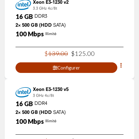
Xeon E3-1230 v2
3.3 GHz
4c/8t
16
GB
DDR3
2×
500
GB
(HDD
SATA)
100
Mbps
Illimité
$
139
.
00
$
125
.
00
Configurer
Xeon E3-1230 v5
3 GHz
4c/8t
16
GB
DDR4
2×
500
GB
(HDD
SATA)
100
Mbps
Illimité