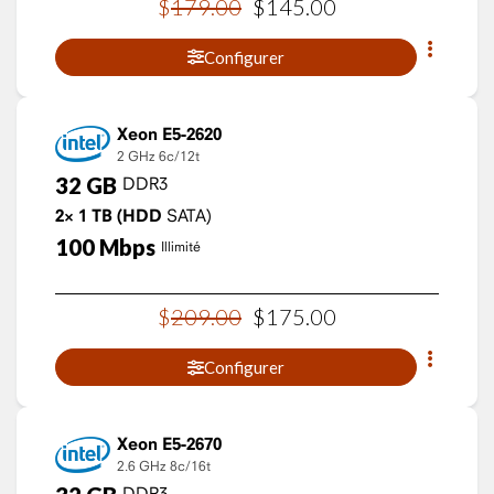
$
179
.
00
$
145
.
00
Configurer
Xeon E5-2620
2 GHz
6c/12t
32
GB
DDR3
2×
1
TB
(HDD
SATA)
100
Mbps
Illimité
$
209
.
00
$
175
.
00
Configurer
Xeon E5-2670
2.6 GHz
8c/16t
DDR3