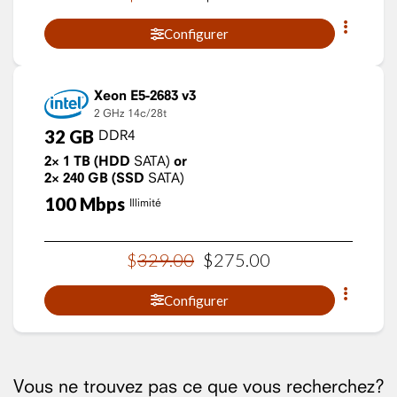
Configurer
Xeon E5-2683 v3
2 GHz
14c/28t
32
GB
DDR4
2×
1
TB
(HDD
SATA)
or
2×
240
GB
(SSD
SATA)
100
Mbps
Illimité
$
329
.
00
$
275
.
00
Configurer
Vous ne trouvez pas ce que vous recherchez?