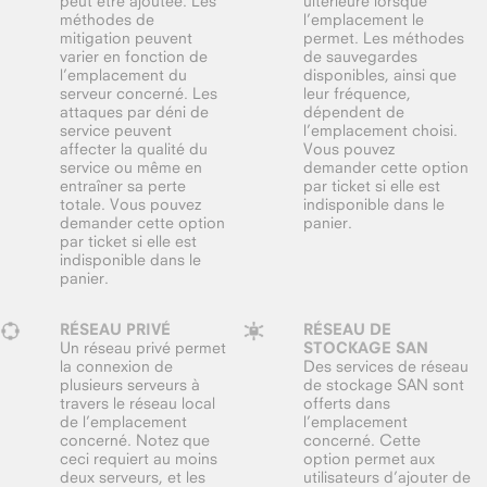
peut être ajoutée. Les
ultérieure lorsque
méthodes de
l’emplacement le
mitigation peuvent
permet. Les méthodes
varier en fonction de
de sauvegardes
l’emplacement du
disponibles, ainsi que
serveur concerné. Les
leur fréquence,
attaques par déni de
dépendent de
service peuvent
l’emplacement choisi.
affecter la qualité du
Vous pouvez
service ou même en
demander cette option
entraîner sa perte
par ticket si elle est
totale. Vous pouvez
indisponible dans le
demander cette option
panier.
par ticket si elle est
indisponible dans le
panier.
RÉSEAU PRIVÉ
RÉSEAU DE
Un réseau privé permet
STOCKAGE SAN
la connexion de
Des services de réseau
plusieurs serveurs à
de stockage SAN sont
travers le réseau local
offerts dans
de l’emplacement
l’emplacement
concerné. Notez que
concerné. Cette
ceci requiert au moins
option permet aux
deux serveurs, et les
utilisateurs d’ajouter de