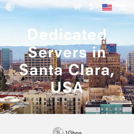
Dedicated
Servers in
Santa Clara,
USA
1Gbps