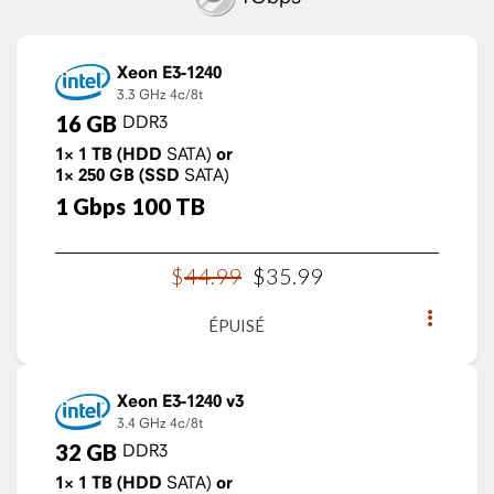
Xeon E3-1240
3.3 GHz
4c/8t
16
GB
DDR3
1×
1
TB
(HDD
SATA)
or
1×
250
GB
(SSD
SATA)
1
Gbps
100
TB
$
44
.
99
$
35
.
99
ÉPUISÉ
Xeon E3-1240 v3
3.4 GHz
4c/8t
32
GB
DDR3
1×
1
TB
(HDD
SATA)
or