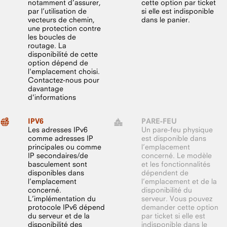
notamment d’assurer,
cette option par ticket
par l’utilisation de
si elle est indisponible
vecteurs de chemin,
dans le panier.
une protection contre
les boucles de
routage. La
disponibilité de cette
option dépend de
l'emplacement choisi.
Contactez-nous pour
davantage
d'informations
IPV6
PARE-FEU
Les adresses IPv6
Un pare-feu physique
comme adresses IP
est disponible dans
principales ou comme
l’emplacement
IP secondaires/de
concerné. Le modèle
basculement sont
et les fonctionnalités
disponibles dans
dépendent de
l’emplacement
l’emplacement et de la
concerné.
disponibilité du
L’implémentation du
serveur. Vous pouvez
protocole IPv6 dépend
demander cette option
du serveur et de la
par ticket si elle est
disponibilité des
indisponible dans le