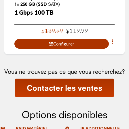
1×
250
GB
(SSD
SATA)
1
Gbps
100
TB
$
139
.
99
$
119
.
99
Configurer
Vous ne trouvez pas ce que vous recherchez?
Contacter les ventes
Options disponibles
RAID MATÉRIEL
IP ADDITIONNELLE