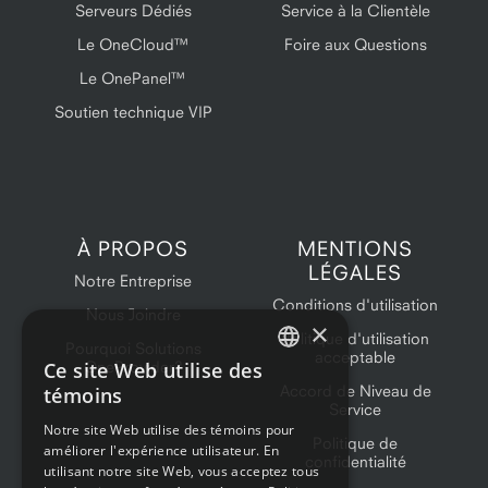
Serveurs Dédiés
Service à la Clientèle
Le OneCloud™
Foire aux Questions
Le OnePanel™
Soutien technique VIP
À PROPOS
MENTIONS
LÉGALES
Notre Entreprise
Conditions d'utilisation
Nous Joindre
×
Politique d'utilisation
Pourquoi Solutions
acceptable
Ce site Web utilise des
OneProvider?
ENGLISH
Accord de Niveau de
témoins
Service
FRENCH
Notre site Web utilise des témoins pour
Politique de
améliorer l'expérience utilisateur. En
confidentialité
utilisant notre site Web, vous acceptez tous