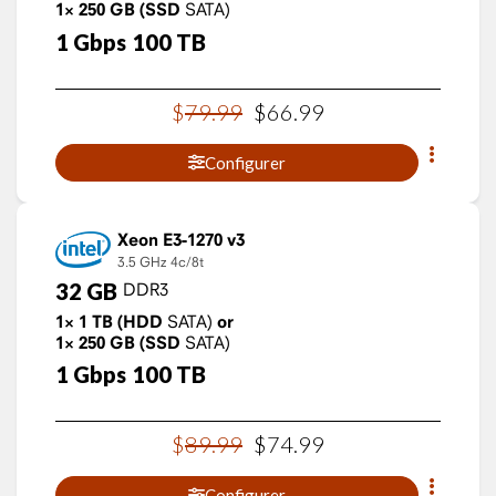
1×
250
GB
(SSD
SATA)
1
Gbps
100
TB
$
79
.
99
$
66
.
99
Configurer
Xeon E3-1270 v3
3.5 GHz
4c/8t
32
GB
DDR3
1×
1
TB
(HDD
SATA)
or
1×
250
GB
(SSD
SATA)
1
Gbps
100
TB
$
89
.
99
$
74
.
99
Configurer