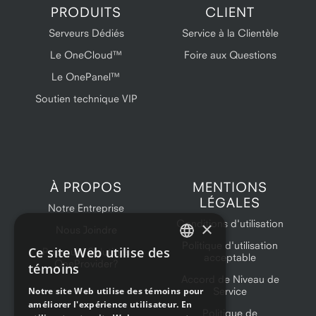
PRODUITS
CLIENT
Serveurs Dédiés
Service à la Clientèle
Le OneCloud™
Foire aux Questions
Le OnePanel™
Soutien technique VIP
À PROPOS
MENTIONS
LÉGALES
Notre Entreprise
Conditions d'utilisation
×
Nous Joindre
Politique d'utilisation
Ce site Web utilise des
Pourquoi Solutions
acceptable
ENGLISH
OneProvider?
témoins
Accord de Niveau de
FRENCH
Notre site Web utilise des témoins pour
Service
améliorer l'expérience utilisateur. En
Politique de