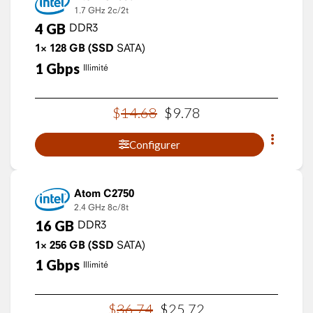
1.7 GHz
2c/2t
4
GB
DDR3
1×
128
GB
(SSD
SATA)
1
Gbps
Illimité
$
14
.
68
$
9
.
78
Configurer
Atom C2750
2.4 GHz
8c/8t
16
GB
DDR3
1×
256
GB
(SSD
SATA)
1
Gbps
Illimité
$
36
.
74
$
25
.
72