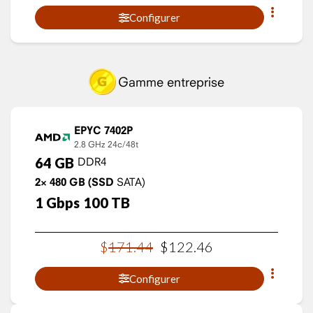
Configurer
Gamme entreprise
EPYC 7402P
2.8 GHz
24c/48t
64
GB
DDR4
2×
480
GB
(SSD
SATA)
1
Gbps
100
TB
$
171
.
44
$
122
.
46
Configurer