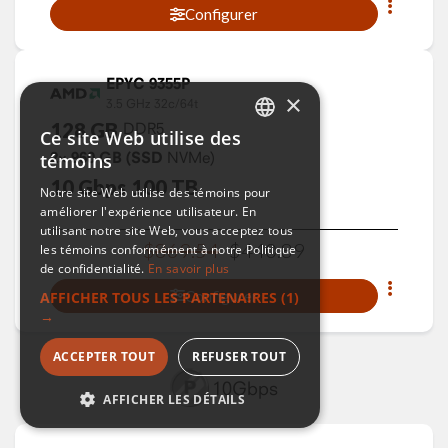
Configurer
EPYC 9355P
×
3.5 GHz
32c/64t
128
GB
DDR5
Ce site Web utilise des
ENGLISH
2×
960
GB
(SSD
NVMe)
témoins
FRENCH
10
Gbps
100
TB
Notre site Web utilise des témoins pour
améliorer l'expérience utilisateur. En
utilisant notre site Web, vous acceptez tous
$
869
.
54
$
440
.
89
les témoins conformément à notre Politique
de confidentialité.
En savoir plus
Configurer
AFFICHER TOUS LES PARTENAIRES
(1)
→
ACCEPTER TOUT
REFUSER TOUT
10Gbps
AFFICHER LES DÉTAILS