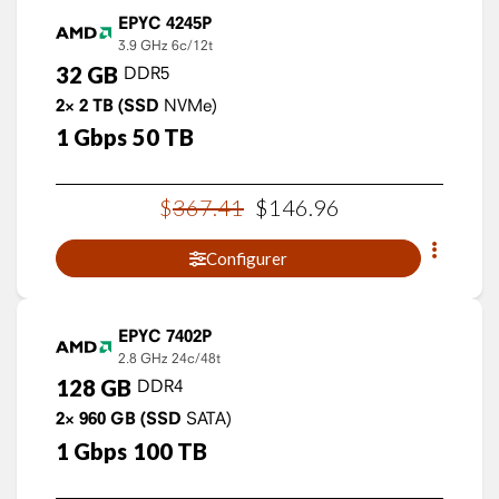
EPYC 4245P
3.9 GHz
6c/12t
32
GB
DDR5
2×
2
TB
(SSD
NVMe)
1
Gbps
50
TB
$
367
.
41
$
146
.
96
Configurer
EPYC 7402P
2.8 GHz
24c/48t
128
GB
DDR4
2×
960
GB
(SSD
SATA)
1
Gbps
100
TB