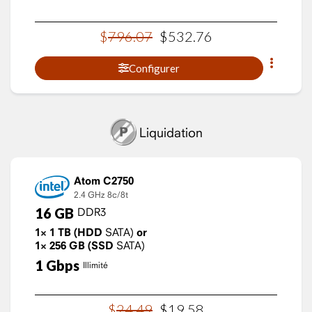
$
796
.
07
$
532
.
76
Configurer
Liquidation
Atom C2750
2.4 GHz
8c/8t
16
GB
DDR3
1×
1
TB
(HDD
SATA)
or
1×
256
GB
(SSD
SATA)
1
Gbps
Illimité
$
24
.
49
$
19
.
58