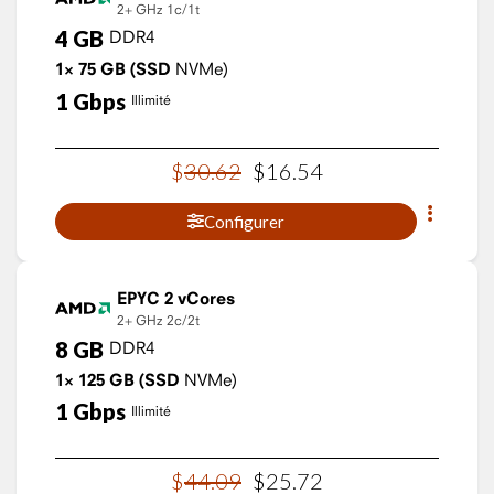
2+ GHz
1c/1t
4
GB
DDR4
1×
75
GB
(SSD
NVMe)
1
Gbps
Illimité
$
30
.
62
$
16
.
54
Configurer
EPYC 2 vCores
2+ GHz
2c/2t
8
GB
DDR4
1×
125
GB
(SSD
NVMe)
1
Gbps
Illimité
$
44
.
09
$
25
.
72