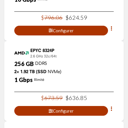
$
796
.
06
$
624
.
59
Configurer
EPYC 8324P
2.6 GHz
32c/64t
256
GB
DDR5
2×
1.92
TB
(SSD
NVMe)
1
Gbps
Illimité
$
673
.
59
$
636
.
85
Configurer