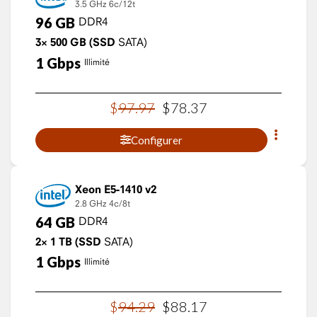
3.5 GHz
6c/12t
96
GB
DDR4
3×
500
GB
(SSD
SATA)
1
Gbps
Illimité
$
97
.
97
$
78
.
37
Configurer
Xeon E5-1410 v2
2.8 GHz
4c/8t
64
GB
DDR4
2×
1
TB
(SSD
SATA)
1
Gbps
Illimité
$
94
.
29
$
88
.
17