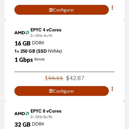
Configurer
EPYC 4 vCores
2+ GHz
4c/4t
16
GB
DDR4
1×
250
GB
(SSD
NVMe)
1
Gbps
Illimité
$
55
.
11
$
42
.
87
Configurer
EPYC 8 vCores
2+ GHz
8c/8t
32
GB
DDR4