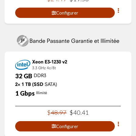
Configurer
Bande Passante Garantie et Illimitée
Xeon E3-1230 v2
3.3 GHz
4c/8t
32
GB
DDR3
2×
1
TB
(SSD
SATA)
1
Gbps
Illimité
$
48
.
97
$
40
.
41
Configurer