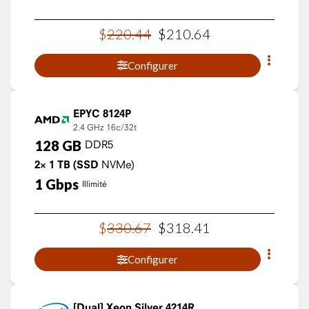
$
220
.
44
$
210
.
64
Configurer
EPYC 8124P
2.4 GHz
16c/32t
128
GB
DDR5
2×
1
TB
(SSD
NVMe)
1
Gbps
Illimité
$
330
.
67
$
318
.
41
Configurer
Xeon Silver 4214R