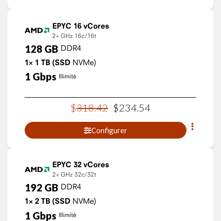
EPYC 16 vCores
2+ GHz
16c/16t
128
GB
DDR4
1×
1
TB
(SSD
NVMe)
1
Gbps
Illimité
$
318
.
42
$
234
.
54
Configurer
EPYC 32 vCores
2+ GHz
32c/32t
192
GB
DDR4
1×
2
TB
(SSD
NVMe)
1
Gbps
Illimité