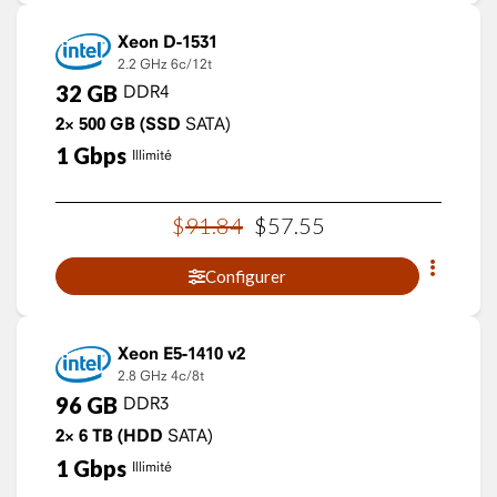
Xeon D-1531
2.2 GHz
6c/12t
32
GB
DDR4
2×
500
GB
(SSD
SATA)
1
Gbps
Illimité
$
91
.
84
$
57
.
55
Configurer
Xeon E5-1410 v2
2.8 GHz
4c/8t
96
GB
DDR3
2×
6
TB
(HDD
SATA)
1
Gbps
Illimité