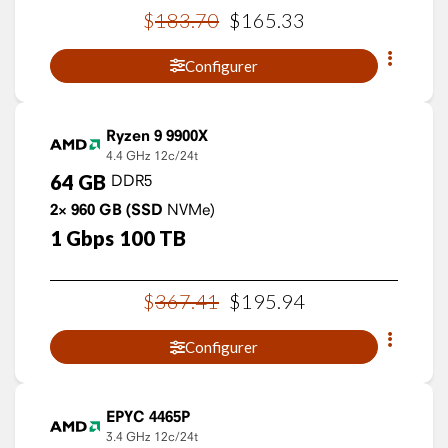
$
183
.
70
$
165
.
33
Configurer
Ryzen 9 9900X
4.4 GHz
12c/24t
64
GB
DDR5
2×
960
GB
(SSD
NVMe)
1
Gbps
100
TB
$
367
.
41
$
195
.
94
Configurer
EPYC 4465P
3.4 GHz
12c/24t