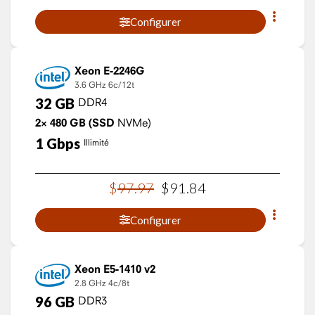
Configurer
Xeon E-2246G
3.6 GHz
6c/12t
32
GB
DDR4
2×
480
GB
(SSD
NVMe)
1
Gbps
Illimité
$
97
.
97
$
91
.
84
Configurer
Xeon E5-1410 v2
2.8 GHz
4c/8t
96
GB
DDR3