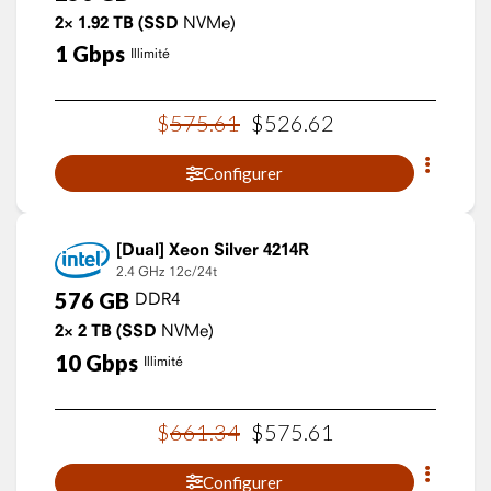
2×
1.92
TB
(SSD
NVMe)
1
Gbps
Illimité
$
575
.
61
$
526
.
62
Configurer
Xeon Silver 4214R
2.4 GHz
12c/24t
576
GB
DDR4
2×
2
TB
(SSD
NVMe)
10
Gbps
Illimité
$
661
.
34
$
575
.
61
Configurer