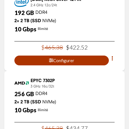
2.4 GHz
12c/24t
192
GB
DDR4
2×
2
TB
(SSD
NVMe)
10
Gbps
Illimité
$
465
.
38
$
422
.
52
Configurer
EPYC 7302P
3 GHz
16c/32t
256
GB
DDR4
2×
2
TB
(SSD
NVMe)
10
Gbps
Illimité
$
465
.
38
$
434
.
77