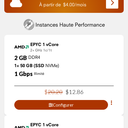
À partir de
$
4.00
/
mois
Instances Haute Performance
EPYC 1 vCore
2+ GHz
1c/1t
2
GB
DDR4
1×
50
GB
(SSD
NVMe)
1
Gbps
Illimité
$
20
.
20
$
12
.
86
Configurer
EPYC 1 vCore