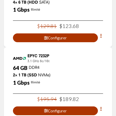
4×
6
TB
(HDD
SATA)
1
Gbps
Illimité
$
129
.
81
$
123
.
68
Configurer
EPYC 7232P
3.1 GHz
8c/16t
64
GB
DDR4
2×
1
TB
(SSD
NVMe)
1
Gbps
Illimité
$
195
.
94
$
189
.
82
Configurer