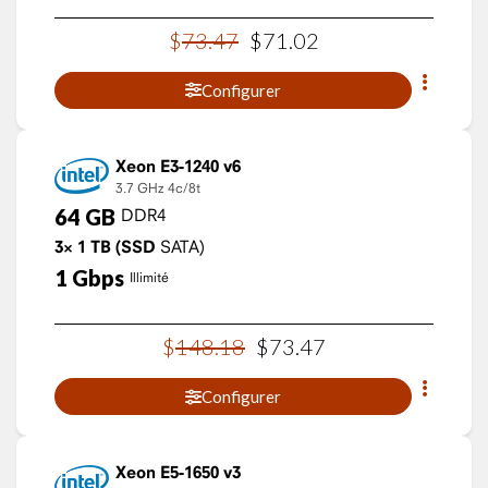
$
73
.
47
$
71
.
02
Configurer
Xeon E3-1240 v6
3.7 GHz
4c/8t
64
GB
DDR4
3×
1
TB
(SSD
SATA)
1
Gbps
Illimité
$
148
.
18
$
73
.
47
Configurer
Xeon E5-1650 v3