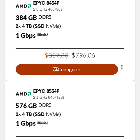
EPYC 8434P
2.5 GHz
48c/96t
384
GB
DDR5
2×
4
TB
(SSD
NVMe)
1
Gbps
Illimité
$
857
.
30
$
796
.
06
Configurer
EPYC 8534P
2.3 GHz
64c/128t
576
GB
DDR5
2×
4
TB
(SSD
NVMe)
1
Gbps
Illimité