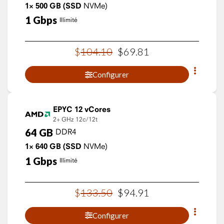
1×
500
GB
(SSD
NVMe)
1
Gbps
Illimité
$
104
.
10
$
69
.
81
Configurer
EPYC 12 vCores
2+ GHz
12c/12t
64
GB
DDR4
1×
640
GB
(SSD
NVMe)
1
Gbps
Illimité
$
133
.
50
$
94
.
91
Configurer