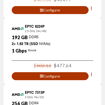
Configurer
EPYC 8224P
2.5 GHz
24c/48t
192
GB
DDR5
2×
1.92
TB
(SSD
NVMe)
1
Gbps
Illimité
$
502
.
12
$
477
.
64
Configurer
EPYC 7313P
3 GHz
16c/32t
256
GB
DDR4