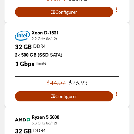
Configurer
Xeon D-1531
2.2 GHz
6c/12t
32
GB
DDR4
2×
500
GB
(SSD
SATA)
1
Gbps
Illimité
$
44
.
07
$
26
.
93
Configurer
Ryzen 5 3600
3.6 GHz
6c/12t
32
GB
DDR4