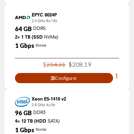
EPYC 8024P
2.4 GHz
8c/16t
64
GB
DDR5
2×
1
TB
(SSD
NVMe)
1
Gbps
Illimité
$
214
.
31
$
208
.
19
Configurer
Xeon E5-1410 v2
2.8 GHz
4c/8t
96
GB
DDR3
4×
12
TB
(HDD
SATA)
1
Gbps
Illimité