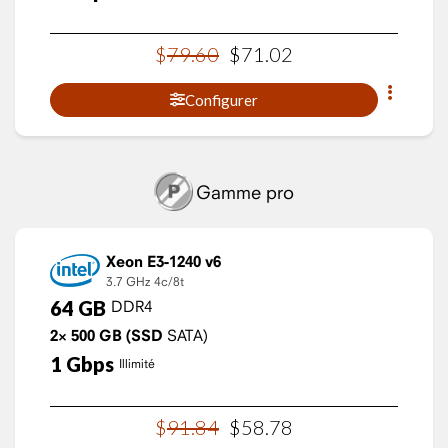
$
79
.
60
$
71
.
02
Configurer
Gamme pro
Xeon E3-1240 v6
3.7 GHz
4c/8t
64
GB
DDR4
2×
500
GB
(SSD
SATA)
1
Gbps
Illimité
$
91
.
84
$
58
.
78