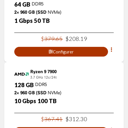
64
GB
DDR5
2×
960
GB
(SSD
NVMe)
1
Gbps
50
TB
$
379
.
65
$
208
.
19
Configurer
Ryzen 9 7900
3.7 GHz
12c/24t
128
GB
DDR5
2×
960
GB
(SSD
NVMe)
10
Gbps
100
TB
$
367
.
41
$
312
.
30