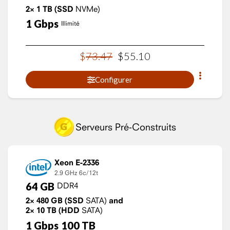
2×
1
TB
(SSD
NVMe)
1
Gbps
Illimité
$
73
.
47
$
55
.
10
Configurer
Serveurs Pré-Construits
Xeon E-2336
2.9 GHz
6c/12t
64
GB
DDR4
2×
480
GB
(SSD
SATA)
and
2×
10
TB
(HDD
SATA)
1
Gbps
100
TB