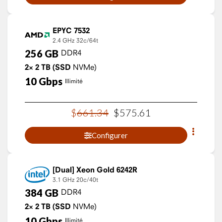
EPYC 7532
2.4 GHz
32c/64t
256
GB
DDR4
2×
2
TB
(SSD
NVMe)
10
Gbps
Illimité
$
661
.
34
$
575
.
61
Configurer
Xeon Gold 6242R
3.1 GHz
20c/40t
384
GB
DDR4
2×
2
TB
(SSD
NVMe)
10
Gbps
Illimité