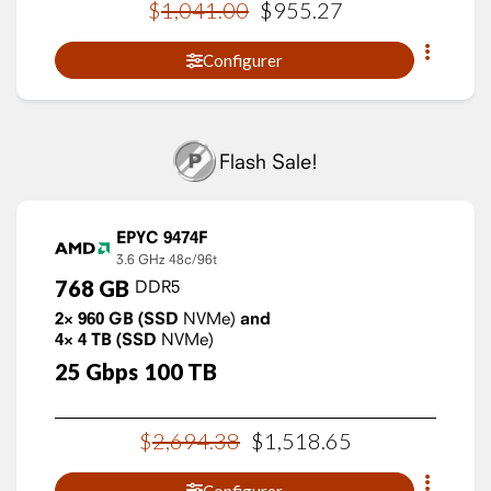
$
1,041
.
00
$
955
.
27
Configurer
Flash Sale!
EPYC 9474F
3.6 GHz
48c/96t
768
GB
DDR5
2×
960
GB
(SSD
NVMe)
and
4×
4
TB
(SSD
NVMe)
25
Gbps
100
TB
$
2,694
.
38
$
1,518
.
65
Configurer