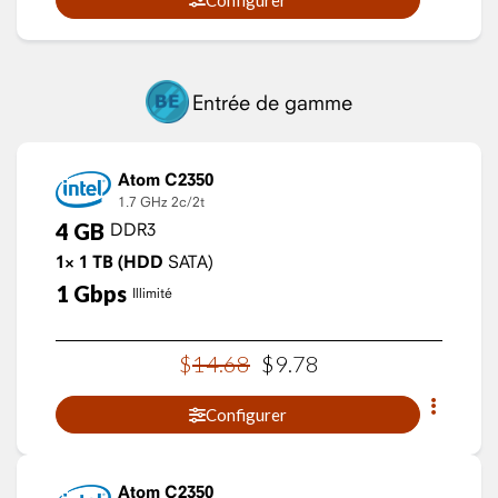
Entrée de gamme
Atom C2350
1.7 GHz
2c/2t
4
GB
DDR3
1×
1
TB
(HDD
SATA)
1
Gbps
Illimité
$
14
.
68
$
9
.
78
Configurer
Atom C2350