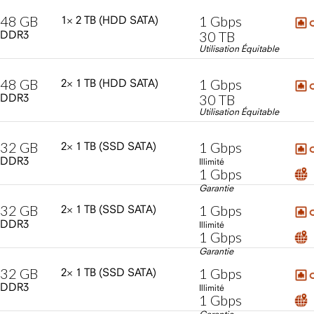
48
GB
1
Gbps
1×
2
TB
(HDD
SATA)
30
TB
DDR3
Utilisation Équitable
48
GB
1
Gbps
2×
1
TB
(HDD
SATA)
30
TB
DDR3
Utilisation Équitable
32
GB
1
Gbps
2×
1
TB
(SSD
SATA)
DDR3
Illimité
1
Gbps
Garantie
32
GB
1
Gbps
2×
1
TB
(SSD
SATA)
DDR3
Illimité
1
Gbps
Garantie
32
GB
1
Gbps
2×
1
TB
(SSD
SATA)
DDR3
Illimité
1
Gbps