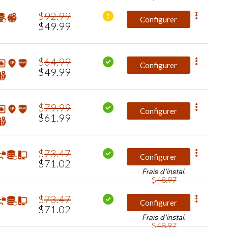
$
92
.
99
Configurer
$
49
.
99
$
64
.
99
Configurer
$
49
.
99
$
79
.
99
Configurer
$
61
.
99
$
73
.
47
Configurer
$
71
.
02
Frais d'instal.
$
48
.
97
$
73
.
47
Configurer
$
71
.
02
Frais d'instal.
$
48
.
97