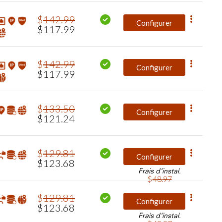
$
142
.
99
Configurer
$
117
.
99
$
142
.
99
Configurer
$
117
.
99
$
133
.
50
Configurer
$
121
.
24
$
129
.
81
Configurer
$
123
.
68
Frais d'instal.
$
48
.
97
$
129
.
81
Configurer
$
123
.
68
Frais d'instal.