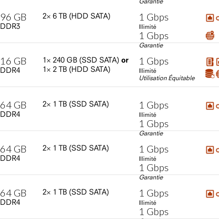
Garantie
96
GB
1
Gbps
2×
6
TB
(HDD
SATA)
DDR3
Illimité
1
Gbps
Garantie
16
GB
1
Gbps
1×
240
GB
(SSD
SATA)
or
1×
2
TB
(HDD
SATA)
DDR4
Illimité
Utilisation Équitable
64
GB
1
Gbps
2×
1
TB
(SSD
SATA)
DDR4
Illimité
1
Gbps
Garantie
64
GB
1
Gbps
2×
1
TB
(SSD
SATA)
DDR4
Illimité
1
Gbps
Garantie
64
GB
1
Gbps
2×
1
TB
(SSD
SATA)
DDR4
Illimité
1
Gbps