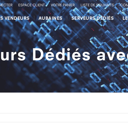
NECTER
ESPACE CLIENT
VOTRE PANIER
LISTE DE SOUHAITS
COM
RS VENDEURS
AUBAINES
SERVEURS DÉDIÉS
L
urs Dédiés ave