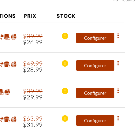
TIONS
PRIX
STOCK
$
39
.
99
Configurer
$
26
.
99
$
49
.
99
Configurer
$
28
.
99
$
39
.
99
Configurer
$
29
.
99
$
63
.
99
Configurer
$
31
.
99