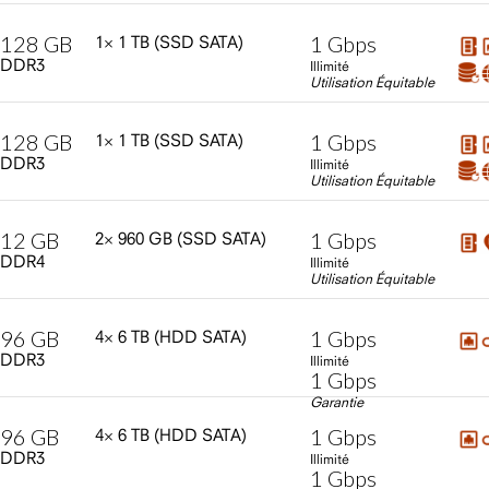
128
GB
1
Gbps
1×
1
TB
(SSD
SATA)
DDR3
Illimité
Utilisation Équitable
128
GB
1
Gbps
1×
1
TB
(SSD
SATA)
DDR3
Illimité
Utilisation Équitable
12
GB
1
Gbps
2×
960
GB
(SSD
SATA)
DDR4
Illimité
Utilisation Équitable
96
GB
1
Gbps
4×
6
TB
(HDD
SATA)
DDR3
Illimité
1
Gbps
Garantie
96
GB
1
Gbps
4×
6
TB
(HDD
SATA)
DDR3
Illimité
1
Gbps