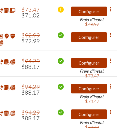
$
73
.
47
Configurer
$
71
.
02
Frais d'instal.
$
48
.
97
$
92
.
99
Configurer
$
72
.
99
$
94
.
29
Configurer
$
88
.
17
Frais d'instal.
$
73
.
47
$
94
.
29
Configurer
$
88
.
17
Frais d'instal.
$
73
.
47
$
94
.
29
Configurer
$
88
.
17
Frais d'instal.
$
73
.
47