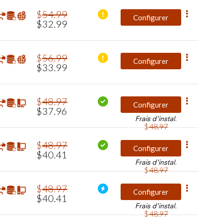
$
54
.
99
Configurer
$
32
.
99
$
56
.
99
Configurer
$
33
.
99
$
48
.
97
Configurer
$
37
.
96
Frais d'instal.
$
48
.
97
$
48
.
97
Configurer
$
40
.
41
Frais d'instal.
$
48
.
97
$
48
.
97
Configurer
$
40
.
41
Frais d'instal.
$
48
.
97