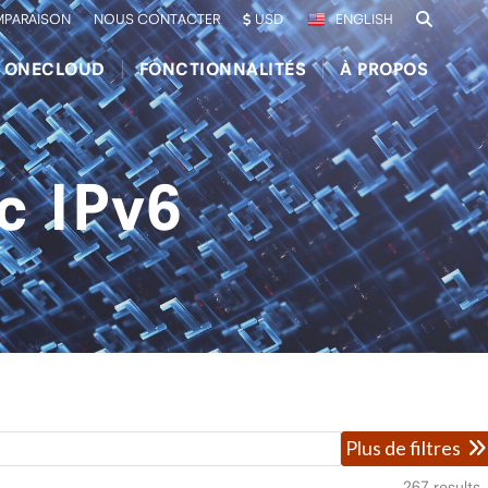
PARAISON
NOUS CONTACTER
USD
ENGLISH
E ONECLOUD
FONCTIONNALITÉS
À PROPOS
c IPv6
Plus de filtres
267
results