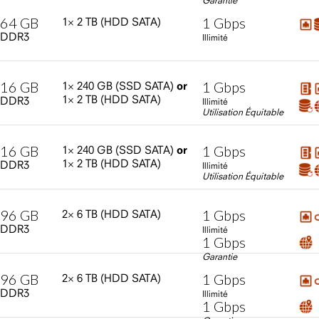
Garantie
64
GB
1
Gbps
1×
2
TB
(HDD
SATA)
DDR3
Illimité
16
GB
1
Gbps
1×
240
GB
(SSD
SATA)
or
1×
2
TB
(HDD
SATA)
DDR3
Illimité
Utilisation Équitable
16
GB
1
Gbps
1×
240
GB
(SSD
SATA)
or
1×
2
TB
(HDD
SATA)
DDR3
Illimité
Utilisation Équitable
96
GB
1
Gbps
2×
6
TB
(HDD
SATA)
DDR3
Illimité
1
Gbps
Garantie
96
GB
1
Gbps
2×
6
TB
(HDD
SATA)
DDR3
Illimité
1
Gbps