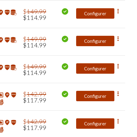
$
149
.
99
Configurer
$
114
.
99
$
149
.
99
Configurer
$
114
.
99
$
149
.
99
Configurer
$
114
.
99
$
142
.
99
Configurer
$
117
.
99
$
142
.
99
Configurer
$
117
.
99