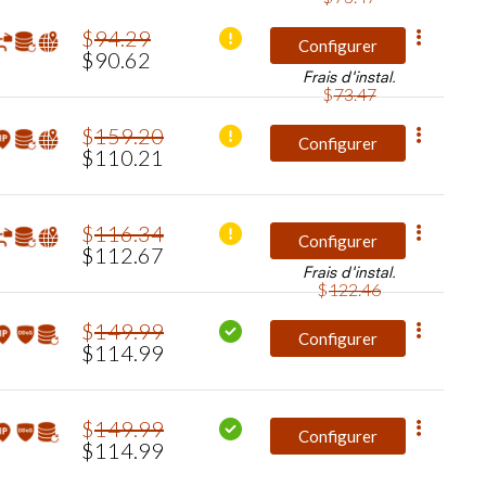
$
94
.
29
Configurer
$
90
.
62
Frais d'instal.
$
73
.
47
$
159
.
20
Configurer
$
110
.
21
$
116
.
34
Configurer
$
112
.
67
Frais d'instal.
$
122
.
46
$
149
.
99
Configurer
$
114
.
99
$
149
.
99
Configurer
$
114
.
99