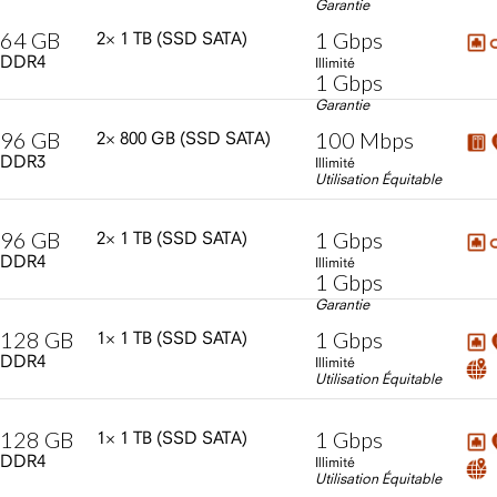
Garantie
64
GB
1
Gbps
2×
1
TB
(SSD
SATA)
DDR4
Illimité
1
Gbps
Garantie
96
GB
100
Mbps
2×
800
GB
(SSD
SATA)
DDR3
Illimité
Utilisation Équitable
96
GB
1
Gbps
2×
1
TB
(SSD
SATA)
DDR4
Illimité
1
Gbps
Garantie
128
GB
1
Gbps
1×
1
TB
(SSD
SATA)
DDR4
Illimité
Utilisation Équitable
128
GB
1
Gbps
1×
1
TB
(SSD
SATA)
DDR4
Illimité
Utilisation Équitable