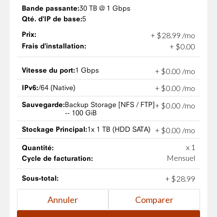
Bande passante:
30 TB @ 1 Gbps
Qté. d'IP de base:
5
Prix:
+
$
28
.
99
/mo
Frais d'installation:
+
$
0
.
00
Vitesse du port:
1 Gbps
+
$
0
.
00
/mo
IPv6:
/64 (Native)
+
$
0
.
00
/mo
Sauvegarde:
Backup Storage [NFS / FTP]
+
$
0
.
00
/mo
-- 100 GiB
Stockage Principal:
1x 1 TB (HDD SATA)
+
$
0
.
00
/mo
x 1
Quantité:
Mensuel
Cycle de facturation:
Sous-total:
+
$
28
.
99