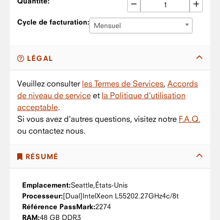
Quantité:
Cycle de facturation:
Mensuel
LÉGAL
Veuillez consulter
les Termes de Services
,
Accords
de niveau de service
et
la Politique d'utilisation
acceptable
.
Si vous avez d'autres questions, visitez notre
F.A.Q.
ou contactez nous.
RÉSUMÉ
Emplacement:
Seattle,
États-Unis
Processeur:
Intel
Xeon L5520
2.27GHz
4c/8t
Référence PassMark:
2274
RAM:
48 GB DDR3