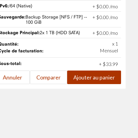
IPv6:
/64 (Native)
+
$
0
.
00
/mo
Sauvegarde:
Backup Storage [NFS / FTP] --
+
$
0
.
00
/mo
100 GiB
Stockage Principal:
2x 1 TB (HDD SATA)
+
$
0
.
00
/mo
x 1
Quantité:
Mensuel
Cycle de facturation:
Sous-total:
+
$
33
.
99