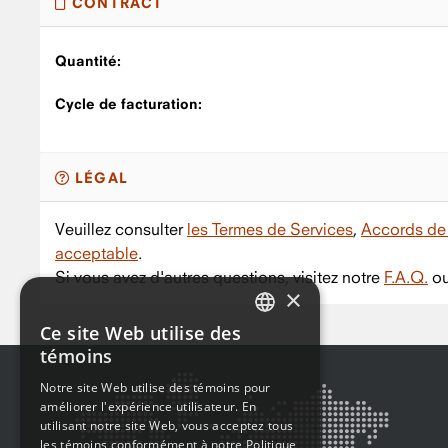
CONTRACT
Quantité:
Cycle de facturation:
LÉGAL
Veuillez consulter
les Termes de Services
,
Accords de 
acceptable
.
Si vous avez d'autres questions, visitez notre
F.A.Q.
ou
×
Ce site Web utilise des
ENGLISH
témoins
FRENCH
Notre site Web utilise des témoins pour
améliorer l'expérience utilisateur. En
utilisant notre site Web, vous acceptez tous
les témoins conformément à notre Politique