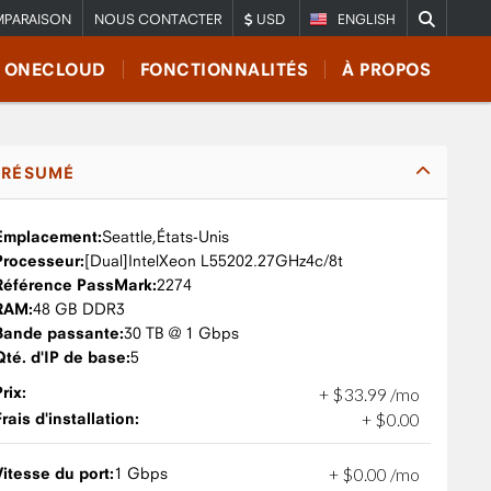
PARAISON
NOUS CONTACTER
USD
ENGLISH
E ONECLOUD
FONCTIONNALITÉS
À PROPOS
RÉSUMÉ
Emplacement:
Seattle,
États-Unis
Processeur:
Intel
Xeon L5520
2.27GHz
4c/8t
Référence PassMark:
2274
RAM:
48 GB DDR3
Bande passante:
30 TB @ 1 Gbps
Qté. d'IP de base:
5
Prix:
+
$
33
.
99
/mo
Frais d'installation:
+
$
0
.
00
Vitesse du port:
1 Gbps
+
$
0
.
00
/mo