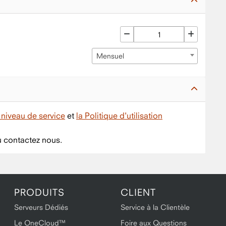
Mensuel
niveau de service
et
la Politique d'utilisation
 contactez nous.
PRODUITS
CLIENT
Serveurs Dédiés
Service à la Clientèle
Le OneCloud™
Foire aux Questions