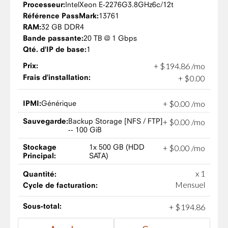
Processeur:
Intel
Xeon E-2276G
3.8GHz
6c/12t
Référence PassMark:
13761
RAM:
32 GB DDR4
Bande passante:
20 TB @ 1 Gbps
Qté. d'IP de base:
1
Prix:
+
$
194
.
86
/mo
Frais d'installation:
+
$
0
.
00
IPMI:
Générique
+
$
0
.
00
/mo
Sauvegarde:
Backup Storage [NFS / FTP]
+
$
0
.
00
/mo
-- 100 GiB
Stockage
1x 500 GB (HDD
+
$
0
.
00
/mo
Principal:
SATA)
x 1
Quantité:
Mensuel
Cycle de facturation:
Sous-total:
+
$
194
.
86