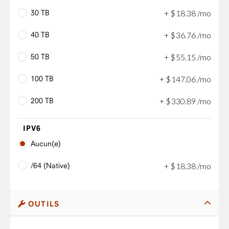
30 TB
+
$
18
.
38
/mo
40 TB
+
$
36
.
76
/mo
50 TB
+
$
55
.
15
/mo
100 TB
+
$
147
.
06
/mo
200 TB
+
$
330
.
89
/mo
IPV6
Aucun(e)
/64 (Native)
+
$
18
.
38
/mo
OUTILS