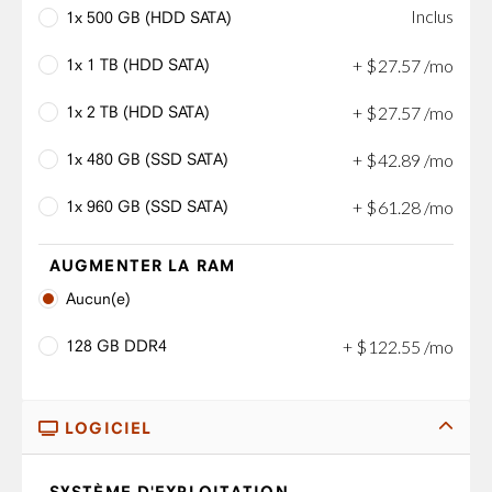
Inclus
1x 500 GB (HDD SATA)
1x 1 TB (HDD SATA)
+
$
27
.
57
/mo
1x 2 TB (HDD SATA)
+
$
27
.
57
/mo
1x 480 GB (SSD SATA)
+
$
42
.
89
/mo
1x 960 GB (SSD SATA)
+
$
61
.
28
/mo
AUGMENTER LA RAM
Aucun(e)
128 GB DDR4
+
$
122
.
55
/mo
LOGICIEL
SYSTÈME D'EXPLOITATION