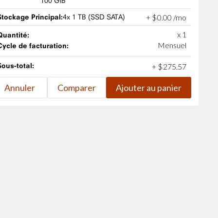
100 GiB
Stockage Principal:
4x 1 TB (SSD SATA)
+
$
0
.
00
/mo
x 1
Quantité:
Mensuel
Cycle de facturation:
Sous-total:
+
$
275
.
57