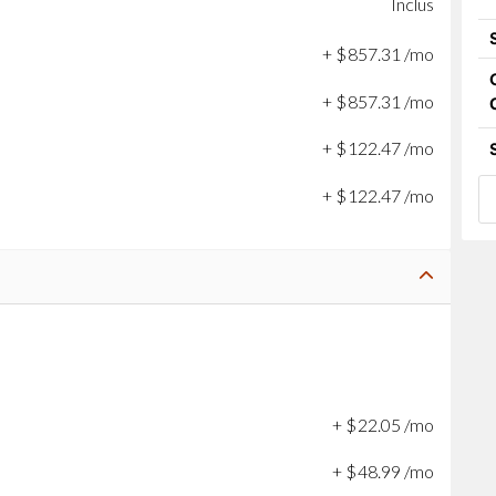
Inclus
+
$
857
.
31
/mo
+
$
857
.
31
/mo
+
$
122
.
47
/mo
+
$
122
.
47
/mo
+
$
22
.
05
/mo
+
$
48
.
99
/mo