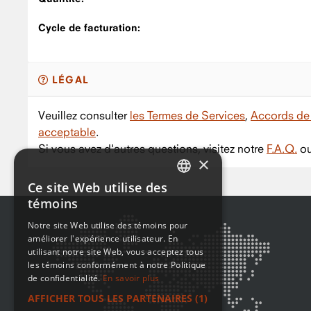
Cycle de facturation:
LÉGAL
Veuillez consulter
les Termes de Services
,
Accords de 
acceptable
.
Si vous avez d'autres questions, visitez notre
F.A.Q.
ou
×
Ce site Web utilise des
ENGLISH
témoins
FRENCH
Notre site Web utilise des témoins pour
améliorer l'expérience utilisateur. En
utilisant notre site Web, vous acceptez tous
les témoins conformément à notre Politique
de confidentialité.
En savoir plus
AFFICHER TOUS LES PARTENAIRES
(1)