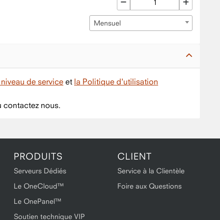
Mensuel
niveau de service
et
la Politique d'utilisation
 contactez nous.
PRODUITS
CLIENT
Serveurs Dédiés
Service à la Clientèle
Le OneCloud™
Foire aux Questions
Le OnePanel™
Soutien technique VIP