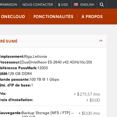
PARAISON
NOUS CONTACTER
USD
ENGLISH
E ONECLOUD
FONCTIONNALITÉS
À PROPOS
RÉSUMÉ
Emplacement:
Riga,
Lettonie
Processeur:
Intel
Xeon E5-2640 v4
2.4GHz
10c/20t
Référence PassMark:
12003
RAM:
128 GB DDR4
Bande passante:
100 TB @ 1 Gbps
Qté. d'IP de base:
1
Prix:
+
$
275
.
57
/mo
Frais d'installation:
+
$
0
.
00
Sauvegarde:
Backup Storage [NFS / FTP] --
+
$
0
.
00
/mo