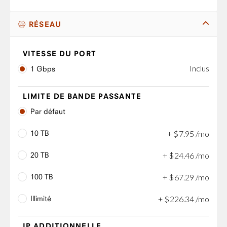
RÉSEAU
VITESSE DU PORT
Inclus
1 Gbps
LIMITE DE BANDE PASSANTE
Par défaut
10 TB
+
$
7
.
95
/mo
20 TB
+
$
24
.
46
/mo
100 TB
+
$
67
.
29
/mo
Illimité
+
$
226
.
34
/mo
IP ADDITIONNELLE