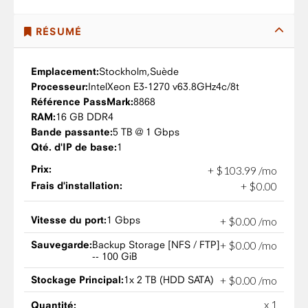
RÉSUMÉ
Emplacement:
Stockholm,
Suède
Processeur:
Intel
Xeon E3-1270 v6
3.8GHz
4c/8t
Référence PassMark:
8868
RAM:
16 GB DDR4
Bande passante:
5 TB @ 1 Gbps
Qté. d'IP de base:
1
Prix:
+
$
103
.
99
/mo
Frais d'installation:
+
$
0
.
00
Vitesse du port:
1 Gbps
+
$
0
.
00
/mo
Sauvegarde:
Backup Storage [NFS / FTP]
+
$
0
.
00
/mo
-- 100 GiB
Stockage Principal:
1x 2 TB (HDD SATA)
+
$
0
.
00
/mo
x 1
Quantité: