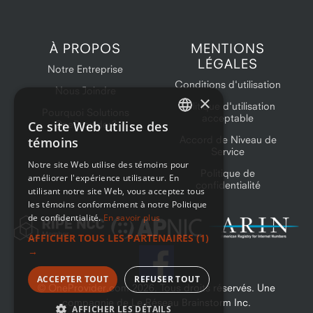
À PROPOS
MENTIONS
LÉGALES
Notre Entreprise
Conditions d'utilisation
Nous Joindre
×
Politique d'utilisation
Pourquoi Solutions
acceptable
Ce site Web utilise des
OneProvider?
ENGLISH
Accord de Niveau de
témoins
Service
FRENCH
Notre site Web utilise des témoins pour
Politique de
améliorer l'expérience utilisateur. En
confidentialité
utilisant notre site Web, vous acceptez tous
les témoins conformément à notre Politique
de confidentialité.
En savoir plus
AFFICHER TOUS LES PARTENAIRES
(1)
→
ACCEPTER TOUT
REFUSER TOUT
© OneProvider.com
2026
. Tous droits réservés. Une
compagnie de Le Réseau Brainstorm Inc.
AFFICHER LES DÉTAILS