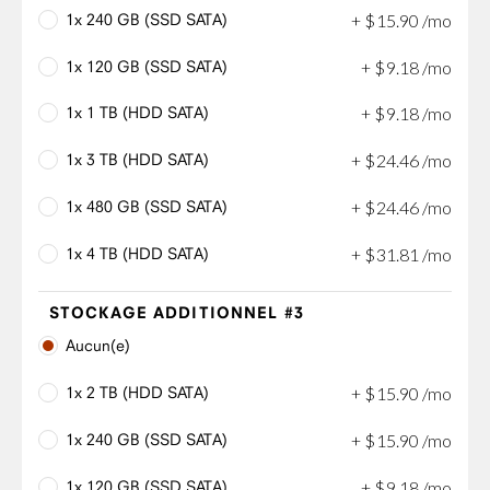
1x 240 GB (SSD SATA)
+
$
15
.
90
/mo
1x 120 GB (SSD SATA)
+
$
9
.
18
/mo
1x 1 TB (HDD SATA)
+
$
9
.
18
/mo
1x 3 TB (HDD SATA)
+
$
24
.
46
/mo
1x 480 GB (SSD SATA)
+
$
24
.
46
/mo
1x 4 TB (HDD SATA)
+
$
31
.
81
/mo
STOCKAGE ADDITIONNEL #3
Aucun(e)
1x 2 TB (HDD SATA)
+
$
15
.
90
/mo
1x 240 GB (SSD SATA)
+
$
15
.
90
/mo
1x 120 GB (SSD SATA)
+
$
9
.
18
/mo