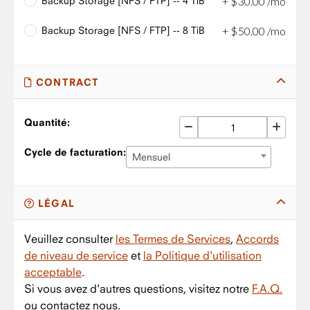
Backup Storage [NFS / FTP] -- 4 TiB
+
$
30
.
00
/mo
Backup Storage [NFS / FTP] -- 8 TiB
+
$
50
.
00
/mo
CONTRACT
Quantité:
Cycle de facturation:
Mensuel
LÉGAL
Veuillez consulter
les Termes de Services
,
Accords
de niveau de service
et
la Politique d'utilisation
acceptable
.
Si vous avez d'autres questions, visitez notre
F.A.Q.
ou contactez nous.