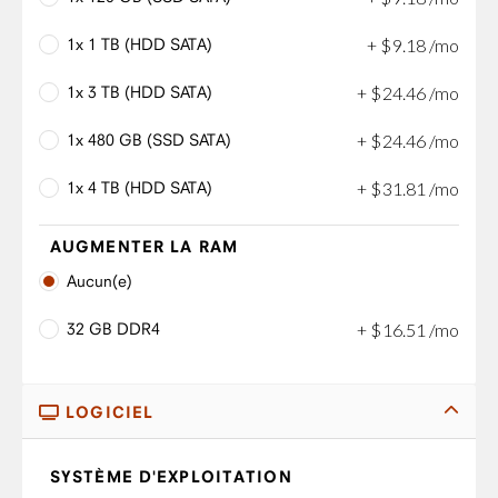
1x 1 TB (HDD SATA)
+
$
9
.
18
/mo
1x 3 TB (HDD SATA)
+
$
24
.
46
/mo
1x 480 GB (SSD SATA)
+
$
24
.
46
/mo
1x 4 TB (HDD SATA)
+
$
31
.
81
/mo
AUGMENTER LA RAM
Aucun(e)
32 GB DDR4
+
$
16
.
51
/mo
LOGICIEL
SYSTÈME D'EXPLOITATION