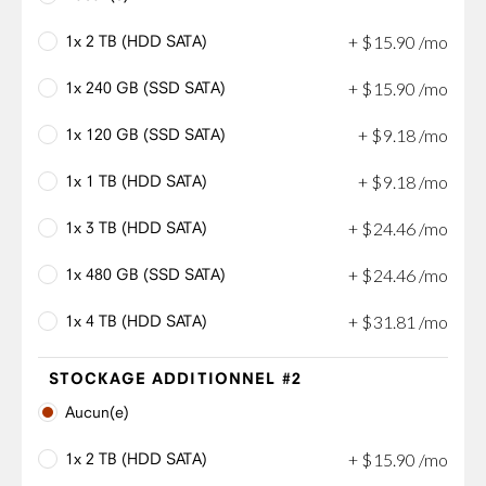
1x 2 TB (HDD SATA)
+
$
15
.
90
/mo
1x 240 GB (SSD SATA)
+
$
15
.
90
/mo
1x 120 GB (SSD SATA)
+
$
9
.
18
/mo
1x 1 TB (HDD SATA)
+
$
9
.
18
/mo
1x 3 TB (HDD SATA)
+
$
24
.
46
/mo
1x 480 GB (SSD SATA)
+
$
24
.
46
/mo
1x 4 TB (HDD SATA)
+
$
31
.
81
/mo
STOCKAGE ADDITIONNEL #2
Aucun(e)
1x 2 TB (HDD SATA)
+
$
15
.
90
/mo