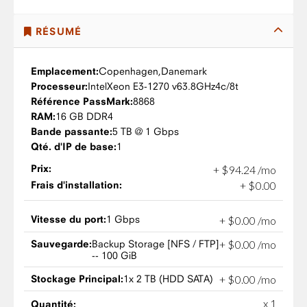
RÉSUMÉ
Emplacement:
Copenhagen,
Danemark
Processeur:
Intel
Xeon E3-1270 v6
3.8GHz
4c/8t
Référence PassMark:
8868
RAM:
16 GB DDR4
Bande passante:
5 TB @ 1 Gbps
Qté. d'IP de base:
1
Prix:
+
$
94
.
24
/mo
Frais d'installation:
+
$
0
.
00
Vitesse du port:
1 Gbps
+
$
0
.
00
/mo
Sauvegarde:
Backup Storage [NFS / FTP]
+
$
0
.
00
/mo
-- 100 GiB
Stockage Principal:
1x 2 TB (HDD SATA)
+
$
0
.
00
/mo
x 1
Quantité: