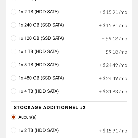
1x 2 TB (HDD SATA)
+
$
15
.
91
/mo
1x 240 GB (SSD SATA)
+
$
15
.
91
/mo
1x 120 GB (SSD SATA)
+
$
9
.
18
/mo
1x 1 TB (HDD SATA)
+
$
9
.
18
/mo
1x 3 TB (HDD SATA)
+
$
24
.
49
/mo
1x 480 GB (SSD SATA)
+
$
24
.
49
/mo
1x 4 TB (HDD SATA)
+
$
31
.
83
/mo
STOCKAGE ADDITIONNEL #2
Aucun(e)
1x 2 TB (HDD SATA)
+
$
15
.
91
/mo