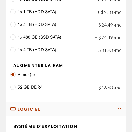
1x 1 TB (HDD SATA)
+
$
9
.
18
/mo
1x 3 TB (HDD SATA)
+
$
24
.
49
/mo
1x 480 GB (SSD SATA)
+
$
24
.
49
/mo
1x 4 TB (HDD SATA)
+
$
31
.
83
/mo
AUGMENTER LA RAM
Aucun(e)
32 GB DDR4
+
$
16
.
53
/mo
LOGICIEL
SYSTÈME D'EXPLOITATION