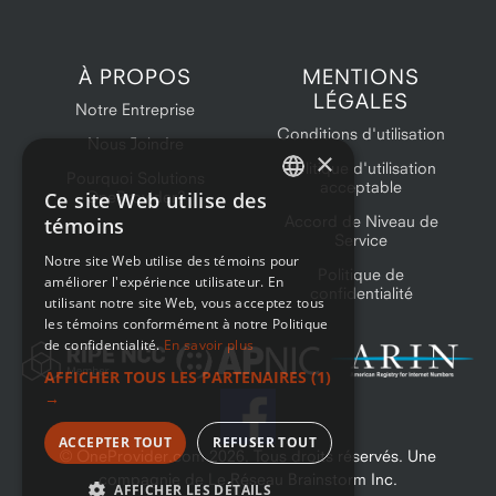
À PROPOS
MENTIONS
LÉGALES
Notre Entreprise
Conditions d'utilisation
Nous Joindre
×
Politique d'utilisation
Pourquoi Solutions
acceptable
Ce site Web utilise des
OneProvider?
ENGLISH
Accord de Niveau de
témoins
Service
FRENCH
Notre site Web utilise des témoins pour
Politique de
améliorer l'expérience utilisateur. En
confidentialité
utilisant notre site Web, vous acceptez tous
les témoins conformément à notre Politique
de confidentialité.
En savoir plus
AFFICHER TOUS LES PARTENAIRES
(1)
→
ACCEPTER TOUT
REFUSER TOUT
© OneProvider.com
2026
. Tous droits réservés. Une
compagnie de Le Réseau Brainstorm Inc.
AFFICHER LES DÉTAILS