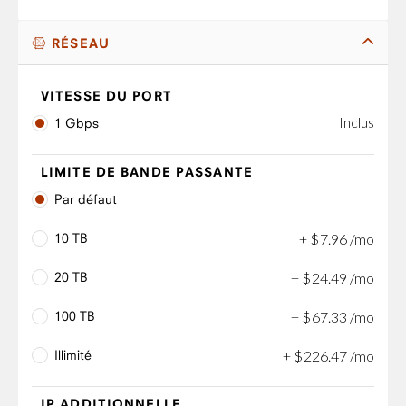
RÉSEAU
VITESSE DU PORT
Inclus
1 Gbps
LIMITE DE BANDE PASSANTE
Par défaut
10 TB
+
$
7
.
96
/mo
20 TB
+
$
24
.
49
/mo
100 TB
+
$
67
.
33
/mo
Illimité
+
$
226
.
47
/mo
IP ADDITIONNELLE