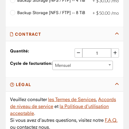
Backup Storage [NFS / FTP] -- 4 TiB
+
$
30
.
00
/mo
Backup Storage [NFS / FTP] -- 8 TiB
+
$
50
.
00
/mo
CONTRACT
Quantité:
Cycle de facturation:
Mensuel
LÉGAL
Veuillez consulter
les Termes de Services
,
Accords
de niveau de service
et
la Politique d'utilisation
acceptable
.
Si vous avez d'autres questions, visitez notre
F.A.Q.
ou contactez nous.