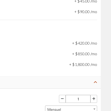
+
$
45
.
00
/mo
+
$
90
.
00
/mo
+
$
420
.
00
/mo
+
$
850
.
00
/mo
+
$
1,800
.
00
/mo
Mensuel