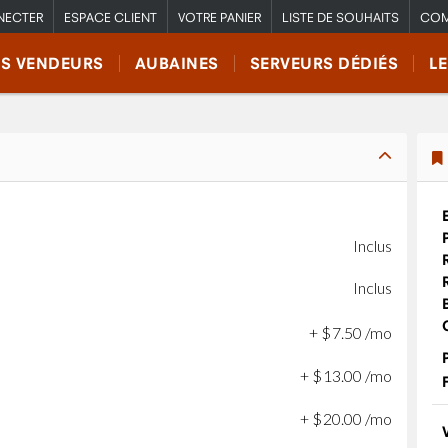
NECTER
ESPACE CLIENT
VOTRE PANIER
LISTE DE SOUHAITS
COM
RS VENDEURS
AUBAINES
SERVEURS DÉDIÉS
L
Inclus
Inclus
+
$
7
.
50
/mo
+
$
13
.
00
/mo
+
$
20
.
00
/mo