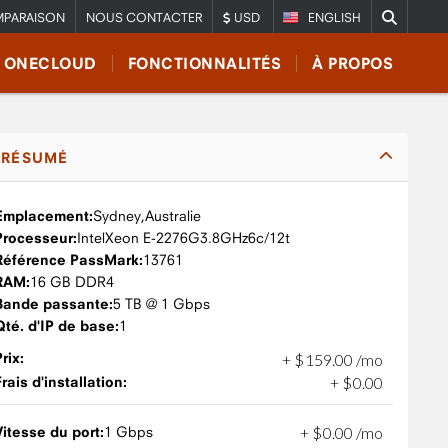
PARAISON
NOUS CONTACTER
USD
ENGLISH
E ONECLOUD
FONCTIONNALITÉS
À PROPOS
RÉSUMÉ
Emplacement:
Sydney,
Australie
Processeur:
Intel
Xeon E-2276G
3.8GHz
6c/12t
Référence PassMark:
13761
RAM:
16 GB DDR4
Bande passante:
5 TB @ 1 Gbps
Qté. d'IP de base:
1
Prix:
+
$
159
.
00
/mo
Frais d'installation:
+
$
0
.
00
Vitesse du port:
1 Gbps
+
$
0
.
00
/mo