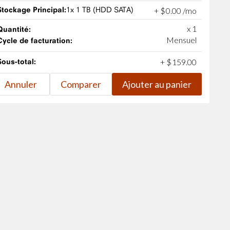
Stockage Principal:
1x 1 TB (HDD SATA)
+
$
0
.
00
/mo
x 1
Quantité:
Mensuel
Cycle de facturation:
Sous-total:
+
$
159
.
00