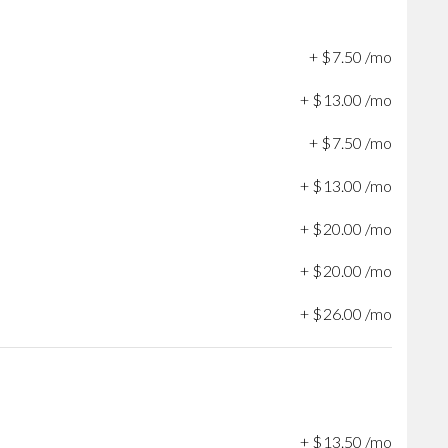
+
$
7
.
50
/mo
+
$
13
.
00
/mo
+
$
7
.
50
/mo
+
$
13
.
00
/mo
+
$
20
.
00
/mo
+
$
20
.
00
/mo
+
$
26
.
00
/mo
+
$
13
.
50
/mo