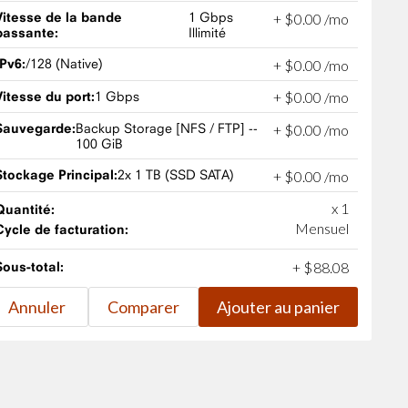
Vitesse de la bande
1 Gbps
+
$
0
.
00
/mo
passante:
Illimité
IPv6:
/128 (Native)
+
$
0
.
00
/mo
Vitesse du port:
1 Gbps
+
$
0
.
00
/mo
Sauvegarde:
Backup Storage [NFS / FTP] --
+
$
0
.
00
/mo
100 GiB
Stockage Principal:
2x 1 TB (SSD SATA)
+
$
0
.
00
/mo
x 1
Quantité:
Mensuel
Cycle de facturation:
Sous-total:
+
$
88
.
08