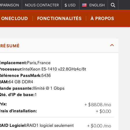
PARAISON
NOUS CONTACTER
USD
ENGLISH
E ONECLOUD
FONCTIONNALITÉS
À PROPOS
RÉSUMÉ
Emplacement:
Paris,
France
Processeur:
Intel
Xeon E5-1410 v2
2.8GHz
4c/8t
Référence PassMark:
5436
RAM:
64 GB DDR4
Bande passante:
Illimité @ 1 Gbps
Qté. d'IP de base:
1
Prix:
+
$
88
.
08
/mo
Frais d'installation:
+
$
0
.
00
RAID Logiciel:
RAID1 logiciel seulement
+
$
0
.
00
/mo