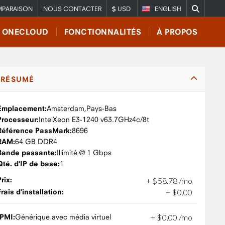
PARAISON
NOUS CONTACTER
USD
ENGLISH
E ONECLOUD
FONCTIONNALITÉS
À PROPOS
RÉSUMÉ
Emplacement:
Amsterdam,
Pays-Bas
Processeur:
Intel
Xeon E3-1240 v6
3.7GHz
4c/8t
Référence PassMark:
8696
RAM:
64 GB DDR4
Bande passante:
Illimité @ 1 Gbps
Qté. d'IP de base:
1
Prix:
+
$
58
.
78
/mo
Frais d'installation:
+
$
0
.
00
IPMI:
Générique avec média virtuel
+
$
0
.
00
/mo