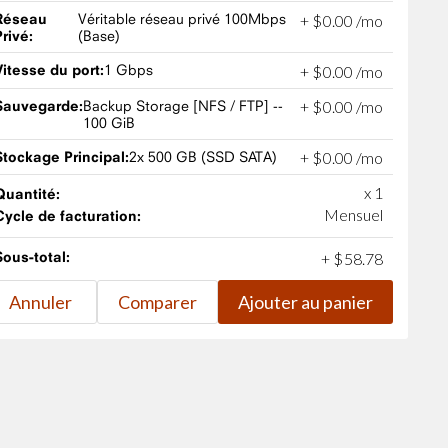
Réseau
Véritable réseau privé 100Mbps
+
$
0
.
00
/mo
Privé:
(Base)
Vitesse du port:
1 Gbps
+
$
0
.
00
/mo
Sauvegarde:
Backup Storage [NFS / FTP] --
+
$
0
.
00
/mo
100 GiB
Stockage Principal:
2x 500 GB (SSD SATA)
+
$
0
.
00
/mo
x 1
Quantité:
Mensuel
Cycle de facturation:
Sous-total:
+
$
58
.
78