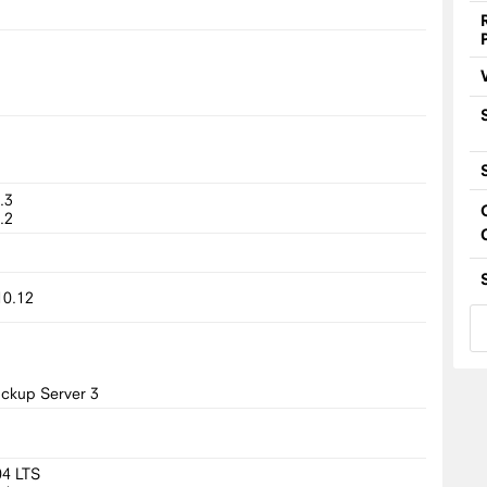
.3
.2
0.12
ckup Server 3
04 LTS