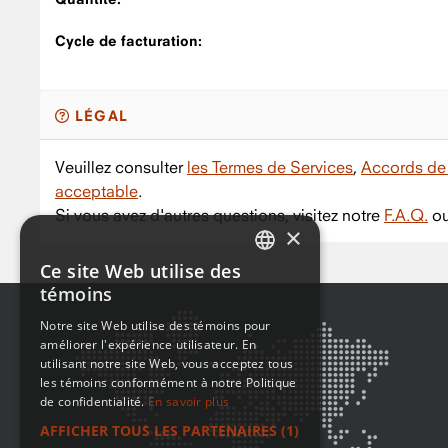
Cycle de facturation:
LÉGAL
Veuillez consulter
les Termes de Services
,
Accords de 
acceptable
.
Si vous avez d'autres questions, visitez notre
F.A.Q.
ou
×
Ce site Web utilise des
ENGLISH
témoins
FRENCH
Notre site Web utilise des témoins pour
améliorer l'expérience utilisateur. En
utilisant notre site Web, vous acceptez tous
les témoins conformément à notre Politique
de confidentialité.
En savoir plus
AFFICHER TOUS LES PARTENAIRES
(1)