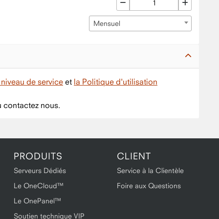
Mensuel
niveau de service
et
la Politique d'utilisation
 contactez nous.
PRODUITS
CLIENT
Serveurs Dédiés
Service à la Clientèle
Le OneCloud™
Foire aux Questions
Le OnePanel™
Soutien technique VIP