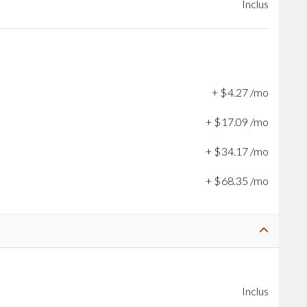
Inclus
+
$
4
.
27
/mo
+
$
17
.
09
/mo
+
$
34
.
17
/mo
+
$
68
.
35
/mo
Inclus