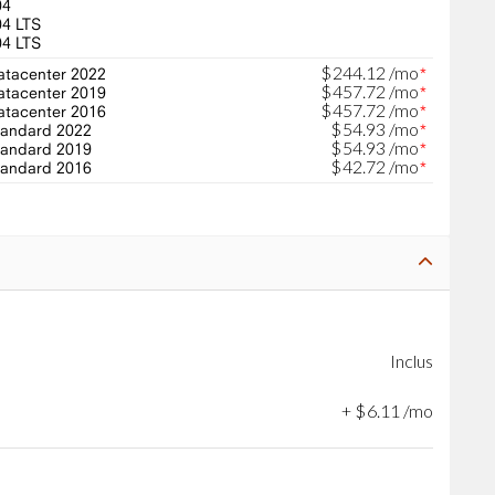
04
04 LTS
04 LTS
$
244
.
12
/mo
tacenter 2022
*
$
457
.
72
/mo
tacenter 2019
*
$
457
.
72
/mo
tacenter 2016
*
$
54
.
93
/mo
andard 2022
*
$
54
.
93
/mo
andard 2019
*
$
42
.
72
/mo
andard 2016
*
Inclus
+
$
6
.
11
/mo