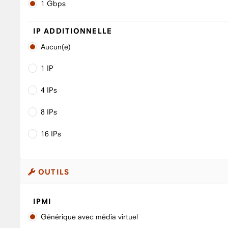
1 Gbps
IP ADDITIONNELLE
Aucun(e)
1 IP
4 IPs
8 IPs
16 IPs
OUTILS
IPMI
Générique avec média virtuel