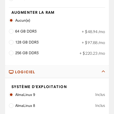
AUGMENTER LA RAM
Aucun(e)
64 GB DDR3
+
$
48
.
94
/mo
128 GB DDR3
+
$
97
.
88
/mo
256 GB DDR3
+
$
220
.
23
/mo
LOGICIEL
SYSTÈME D'EXPLOITATION
Inclus
AlmaLinux 9
Inclus
AlmaLinux 8