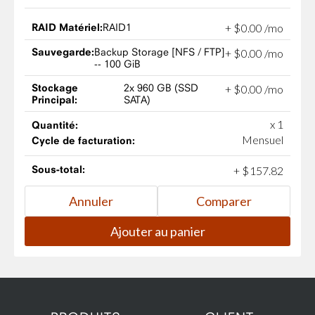
RAID Matériel:
RAID1
+
$
0
.
00
/mo
Sauvegarde:
Backup Storage [NFS / FTP]
+
$
0
.
00
/mo
-- 100 GiB
Stockage
2x 960 GB (SSD
+
$
0
.
00
/mo
Principal:
SATA)
x 1
Quantité:
Mensuel
Cycle de facturation:
Sous-total:
+
$
157
.
82