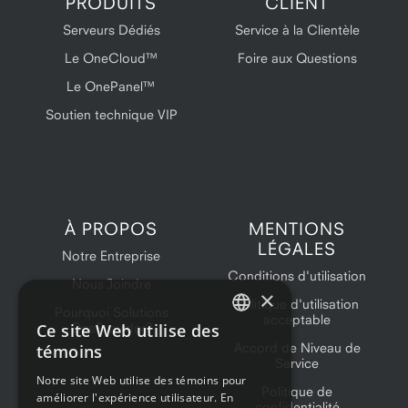
PRODUITS
CLIENT
Serveurs Dédiés
Service à la Clientèle
Le OneCloud™
Foire aux Questions
Le OnePanel™
Soutien technique VIP
À PROPOS
MENTIONS
LÉGALES
Notre Entreprise
Conditions d'utilisation
Nous Joindre
×
Politique d'utilisation
Pourquoi Solutions
acceptable
Ce site Web utilise des
OneProvider?
ENGLISH
Accord de Niveau de
témoins
Service
FRENCH
Notre site Web utilise des témoins pour
Politique de
améliorer l'expérience utilisateur. En
confidentialité