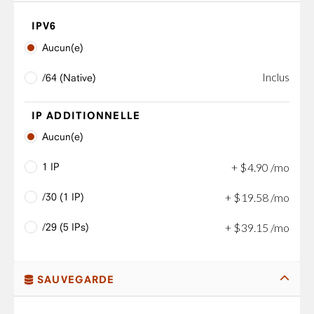
IPV6
Aucun(e)
Inclus
/64 (Native)
IP ADDITIONNELLE
Aucun(e)
1 IP
+
$
4
.
90
/mo
/30 (1 IP)
+
$
19
.
58
/mo
/29 (5 IPs)
+
$
39
.
15
/mo
SAUVEGARDE