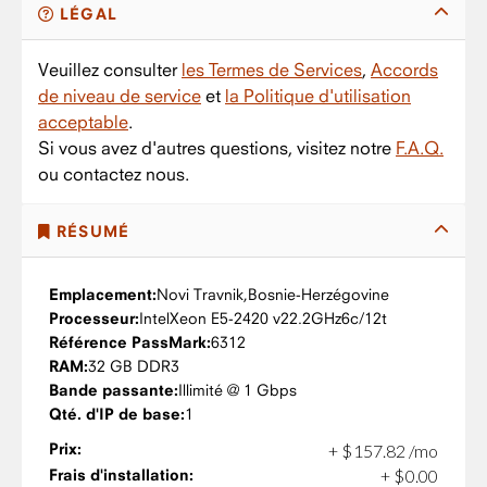
LÉGAL
Veuillez consulter
les Termes de Services
,
Accords
de niveau de service
et
la Politique d'utilisation
acceptable
.
Si vous avez d'autres questions, visitez notre
F.A.Q.
ou contactez nous.
RÉSUMÉ
Emplacement:
Novi Travnik,
Bosnie-Herzégovine
Processeur:
Intel
Xeon E5-2420 v2
2.2GHz
6c/12t
Référence PassMark:
6312
RAM:
32 GB DDR3
Bande passante:
Illimité @ 1 Gbps
Qté. d'IP de base:
1
Prix:
+
$
157
.
82
/mo
Frais d'installation:
+
$
0
.
00