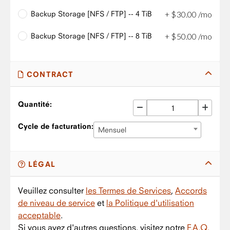
Backup Storage [NFS / FTP] -- 4 TiB
+
$
30
.
00
/mo
Backup Storage [NFS / FTP] -- 8 TiB
+
$
50
.
00
/mo
CONTRACT
Quantité:
Cycle de facturation:
Mensuel
LÉGAL
Veuillez consulter
les Termes de Services
,
Accords
de niveau de service
et
la Politique d'utilisation
acceptable
.
Si vous avez d'autres questions, visitez notre
F.A.Q.