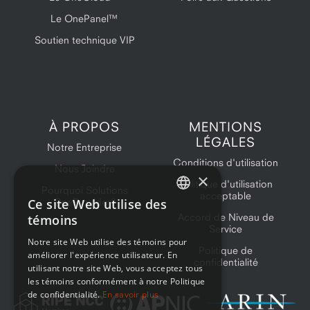
Le OnePanel™
Soutien technique VIP
À PROPOS
MENTIONS
LÉGALES
Notre Entreprise
Conditions d'utilisation
Nous Joindre
×
Politique d'utilisation
Pourquoi Solutions
acceptable
Ce site Web utilise des
OneProvider?
ENGLISH
Accord de Niveau de
témoins
Service
FRENCH
Notre site Web utilise des témoins pour
Politique de
améliorer l'expérience utilisateur. En
confidentialité
utilisant notre site Web, vous acceptez tous
les témoins conformément à notre Politique
de confidentialité.
En savoir plus