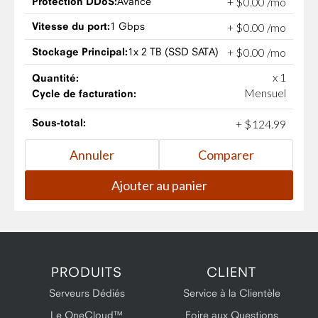
Protection DDoS:
Avancé
+
$
0
.
00
/mo
Vitesse du port:
1 Gbps
+
$
0
.
00
/mo
Stockage Principal:
1x 2 TB (SSD SATA)
+
$
0
.
00
/mo
x 1
Quantité:
Mensuel
Cycle de facturation:
Sous-total:
+
$
124
.
99
PRODUITS
CLIENT
Serveurs Dédiés
Service à la Clientèle
Le OneCloud™
Foire aux Questions