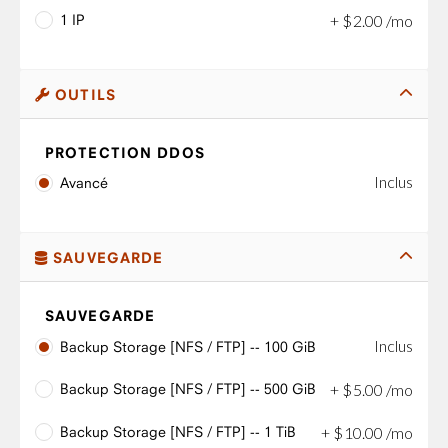
1 IP
+
$
2
.
00
/mo
OUTILS
PROTECTION DDOS
Inclus
Avancé
SAUVEGARDE
SAUVEGARDE
Inclus
Backup Storage [NFS / FTP] -- 100 GiB
Backup Storage [NFS / FTP] -- 500 GiB
+
$
5
.
00
/mo
Backup Storage [NFS / FTP] -- 1 TiB
+
$
10
.
00
/mo