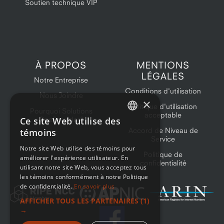
Soutien technique VIP
À PROPOS
MENTIONS
LÉGALES
Notre Entreprise
Conditions d'utilisation
Nous Joindre
×
Politique d'utilisation
Pourquoi Solutions
acceptable
Ce site Web utilise des
OneProvider?
ENGLISH
Accord de Niveau de
témoins
Service
FRENCH
Notre site Web utilise des témoins pour
Politique de
améliorer l'expérience utilisateur. En
confidentialité
utilisant notre site Web, vous acceptez tous
les témoins conformément à notre Politique
de confidentialité.
En savoir plus
AFFICHER TOUS LES PARTENAIRES
(1)
→