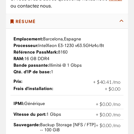
ou contactez nous.
RÉSUMÉ
Emplacement:
Barcelona,
Espagne
Processeur:
Intel
Xeon E3-1230 v6
3.5GHz
4c/8t
Référence PassMark:
8160
RAM:
16 GB DDR4
Bande passante:
Illimité @ 1 Gbps
Qté. d'IP de base:
1
Prix:
+
$
40
.
41
/mo
Frais d'installation:
+
$
0
.
00
IPMI:
Générique
+
$
0
.
00
/mo
Vitesse du port:
1 Gbps
+
$
0
.
00
/mo
Sauvegarde:
Backup Storage [NFS / FTP]
+
$
0
.
00
/mo
-- 100 GiB