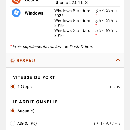
Ubuntu 22.04 LTS
$
67
.
36
/mo
Windows Standard
Windows
2022
*
$
67
.
36
/mo
Windows Standard
2019
*
$
67
.
36
/mo
Windows Standard
2016
*
*
Frais supplémentaires lors de l'installation.
RÉSEAU
VITESSE DU PORT
Inclus
1 Gbps
IP ADDITIONNELLE
Aucun(e)
/29 (5 IPs)
+
$
14
.
69
/mo