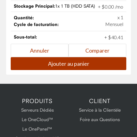
Stockage Principal:
1x 1 TB (HDD SATA)
+
$
0
.
00
/mo
x 1
Quantité:
Mensuel
Cycle de facturation:
Sous-total:
+
$
40
.
41
PRODUITS
CLIENT
Serveurs Dédiés
Service à la Clientèle
Le OneCloud™
Foire aux Questions
Le OnePanel™