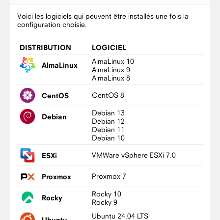
Voici les logiciels qui peuvent être installés une fois la
configuration choisie.
DISTRIBUTION
LOGICIEL
AlmaLinux 10
AlmaLinux
AlmaLinux 9
AlmaLinux 8
CentOS 8
CentOS
Debian 13
Debian
Debian 12
Debian 11
Debian 10
VMWare vSphere ESXi 7.0
ESXi
Proxmox 7
Proxmox
Rocky 10
Rocky
Rocky 9
Ubuntu 24.04 LTS
Ubuntu