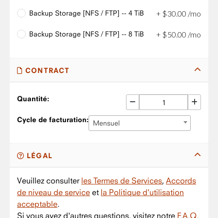
Backup Storage [NFS / FTP] -- 4 TiB
+
$
30
.
00
/mo
Backup Storage [NFS / FTP] -- 8 TiB
+
$
50
.
00
/mo
CONTRACT
Quantité:
Cycle de facturation:
Mensuel
LÉGAL
Veuillez consulter
les Termes de Services
,
Accords
de niveau de service
et
la Politique d'utilisation
acceptable
.
Si vous avez d'autres questions, visitez notre
F.A.Q.